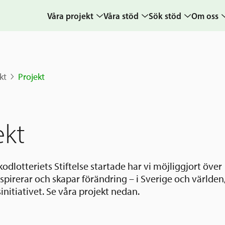
Våra projekt
Våra stöd
Sök stöd
Om oss
Projekt
Sverige och övriga
Ansök
Uppdra
världen
Karta
Ansökningsguide
Hur vi a
kt
Projekt
Grannskapsinitiativet
Berättelser
Rekommendation
Verksam
Utlysningar
& årsre
Frågor och svar
Samhällsentreprenörskap
Medarb
ekt
styrelse
Kontakt
Sverige och
världen
Pressr
odlotteriets Stiftelse startade har vi möjliggjort över
Nyheter
spirerar och skapar förändring – i Sverige och världen
kalende
Grannskapsi
nitiativet. Se våra projekt nedan.
Postkod