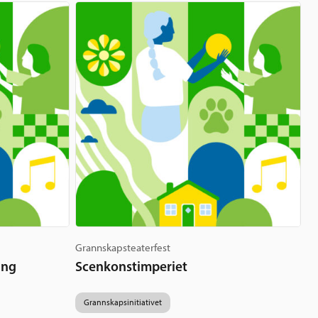
Grannskapsteaterfest
ing
Scenkonstimperiet
Grannskapsinitiativet