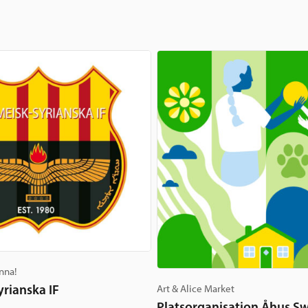
nna!
rianska IF
Art & Alice Market
Platsorganisation Åhus S