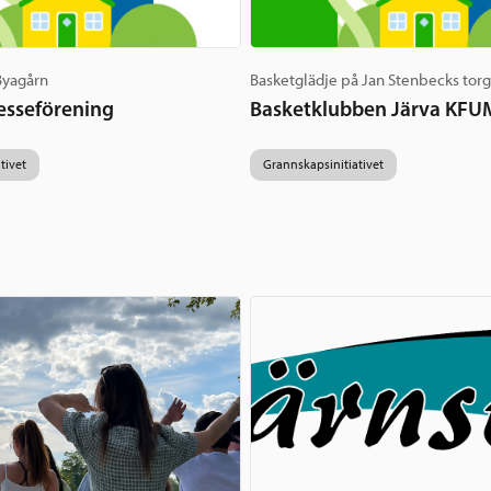
 Byagårn
Basketglädje på Jan Stenbecks tor
esseförening
Basketklubben Järva KFU
tivet
Grannskapsinitiativet