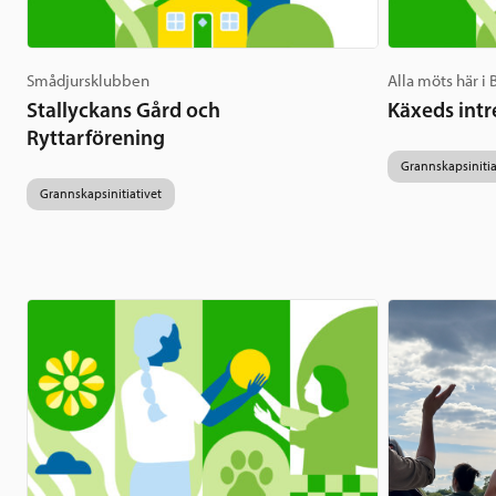
Smådjursklubben
Alla möts här i
Stallyckans Gård och
Käxeds intr
Ryttarförening
Grannskapsinitia
Grannskapsinitiativet