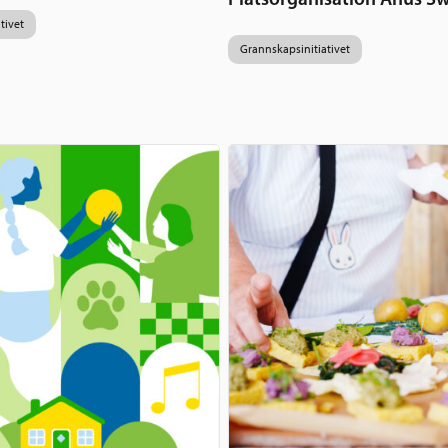
tivet
Grannskapsinitiativet