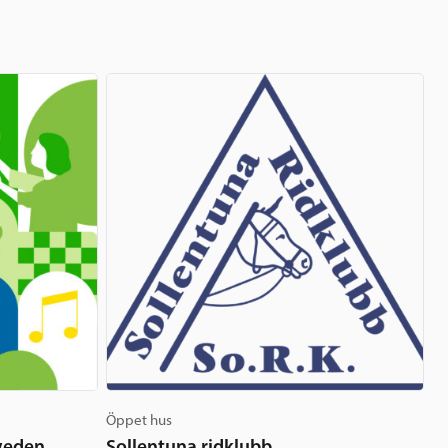
Öppet hus
weden
Sollentuna ridklubb