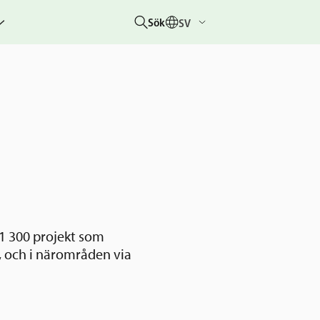
Sök
SV
g
rbetar
er
hetsberättelser
dovisningar
etare &
 övriga
um
 1 300 projekt som
 &
, och i närområden via
rhändelser
nitiativet
lotteriet