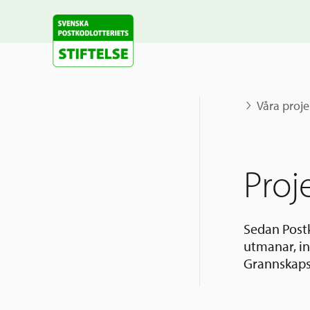
Våra proje
Proj
Sedan Postk
utmanar, in
Grannskapsi