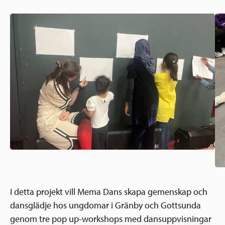
Ansökningsguide
Rekommendationer
Uppdrag
Frågor och svar
Hur vi arbetar
SV
Verksamhetsberättelser & årsredovisningar
Medarbetare & styrelse
Sverige och övriga världen
Kontakt
Pressrum
Grannskapsinitiativet
Nyheter & kalenderhändelser
Postkodlotteriet
I detta projekt vill Mema Dans skapa gemenskap och
dansglädje hos ungdomar i Gränby och Gottsunda
genom tre pop up-workshops med dansuppvisningar