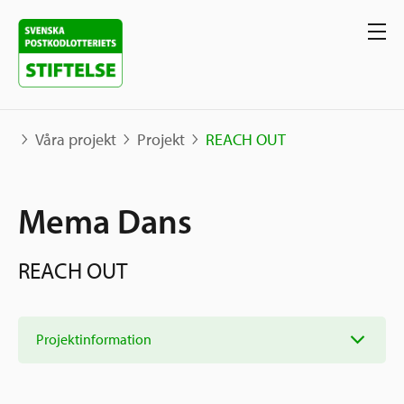
Våra projekt
Projekt
REACH OUT
Våra projekt
Mema Dans
Projekt
Våra stöd
REACH OUT
Karta
Berättelser
Sverige och övriga världen
Sök stöd
Grannskapsinitiativet
Projektinformation
Utlysningar
Ansök
Samhällsentreprenörskap
Om oss