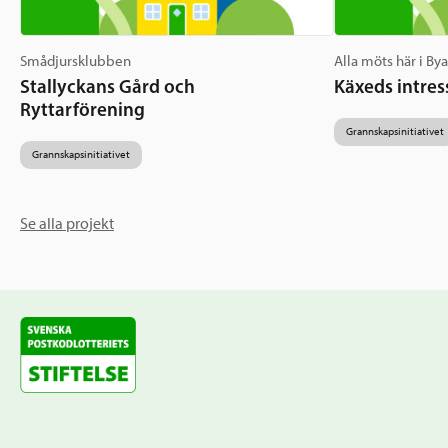
Smådjursklubben
Alla möts här i By
Stallyckans Gård och
Käxeds intres
Ryttarförening
Grannskapsinitiativet
Grannskapsinitiativet
Se alla projekt