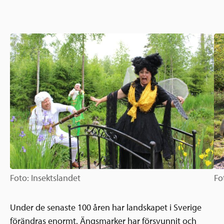
Ansökningsguide
Rekommendationer
Uppdrag
Frågor och svar
Hur vi arbetar
SV
Verksamhetsberättelser & årsredovisningar
Medarbetare & styrelse
Sverige och övriga världen
Kontakt
Pressrum
Grannskapsinitiativet
Nyheter & kalenderhändelser
Postkodlotteriet
Foto: Insektslandet
Fo
Under de senaste 100 åren har landskapet i Sverige
förändras enormt. Ängsmarker har försvunnit och