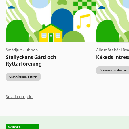
Smådjursklubben
Alla möts här i By
Stallyckans Gård och
Käxeds intres
Ryttarförening
Grannskapsinitiativet
Grannskapsinitiativet
Se alla projekt