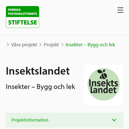
Våra projekt
Projekt
Insekter – Bygg och lek
Våra projekt
Insektslandet
Projekt
Våra stöd
Insekter – Bygg och lek
Karta
Berättelser
Sverige och övriga världen
Sök stöd
Grannskapsinitiativet
Utlysningar
Projektinformation
Ansök
Samhällsentreprenörskap
Om oss