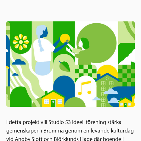
Ansökningsguide
Rekommendationer
Uppdrag
Frågor och svar
Hur vi arbetar
SV
Verksamhetsberättelser & årsredovisningar
Medarbetare & styrelse
Sverige och övriga världen
Kontakt
Pressrum
Grannskapsinitiativet
Nyheter & kalenderhändelser
Postkodlotteriet
I detta projekt vill Studio 53 Ideell förening stärka
gemenskapen i Bromma genom en levande kulturdag
vid Ängby Slott och Björklunds Hage där boende i