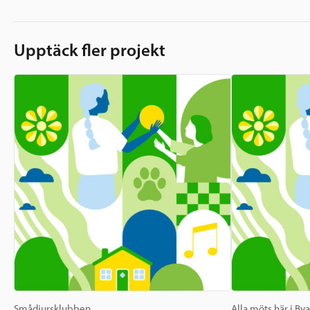
Upptäck fler projekt
Smådjursklubben
Alla möts här i By