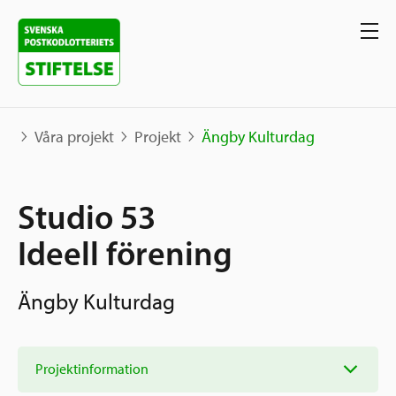
Våra projekt
Projekt
Ängby Kulturdag
Våra projekt
Studio 53
Projekt
Ideell förening
Våra stöd
Karta
Berättelser
Ängby Kulturdag
Sverige och övriga världen
Sök stöd
Grannskapsinitiativet
Utlysningar
Projektinformation
Ansök
Samhällsentreprenörskap
Om oss