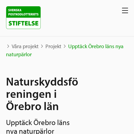
Våra projekt
Projekt
Upptäck Örebro läns nya
naturpärlor
Våra projekt
Naturskyddsfö
Projekt
Våra stöd
Karta
reningen i
Berättelser
Örebro län
Sverige och övriga världen
Sök stöd
Grannskapsinitiativet
Upptäck Örebro läns
Utlysningar
Ansök
nya naturpärlor
Samhällsentreprenörskap
Om oss