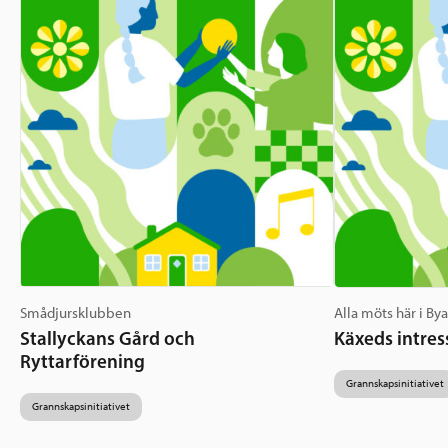
Smådjursklubben
Alla möts här i By
Stallyckans Gård och
Käxeds intres
Ryttarförening
Grannskapsinitiativet
Grannskapsinitiativet