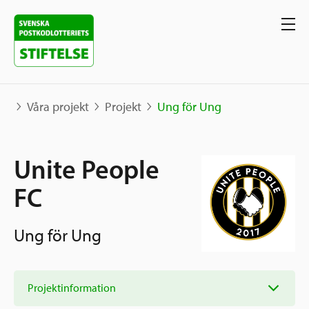
Våra projekt
Projekt
Ung för Ung
Våra projekt
Unite People
Projekt
FC
Våra stöd
Karta
Berättelser
Ung för Ung
Sverige och övriga världen
Sök stöd
Grannskapsinitiativet
Utlysningar
Projektinformation
Ansök
Samhällsentreprenörskap
Om oss