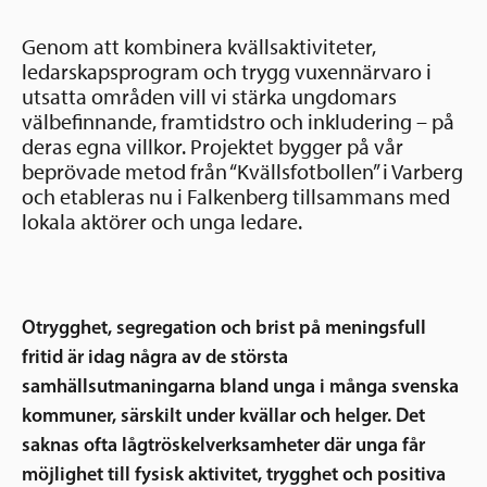
Ansökningsguide
Rekommendationer
Genom att kombinera kvällsaktiviteter,
Uppdrag
Frågor och svar
ledarskapsprogram och trygg vuxennärvaro i
Hur vi arbetar
utsatta områden vill vi stärka ungdomars
SV
Verksamhetsberättelser & årsredovisningar
välbefinnande, framtidstro och inkludering – på
deras egna villkor. Projektet bygger på vår
Medarbetare & styrelse
Sverige och övriga världen
beprövade metod från “Kvällsfotbollen” i Varberg
Kontakt
och etableras nu i Falkenberg tillsammans med
lokala aktörer och unga ledare.
Pressrum
Grannskapsinitiativet
Nyheter & kalenderhändelser
Postkodlotteriet
Otrygghet, segregation och brist på meningsfull
fritid är idag några av de största
samhällsutmaningarna bland unga i många svenska
kommuner, särskilt under kvällar och helger. Det
saknas ofta lågtröskelverksamheter där unga får
möjlighet till fysisk aktivitet, trygghet och positiva