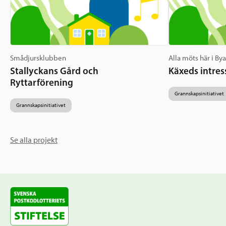
Smådjursklubben
Alla möts här i By
Stallyckans Gård och
Käxeds intres
Ryttarförening
Grannskapsinitiativet
Grannskapsinitiativet
Se alla projekt