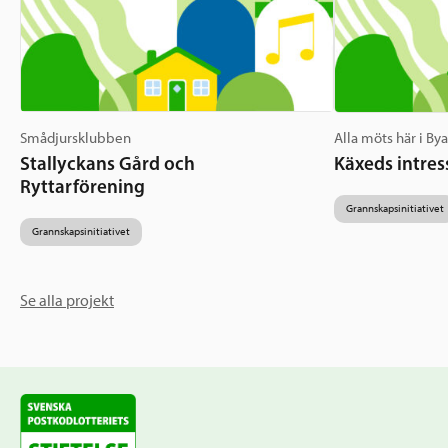
Smådjursklubben
Alla möts här i By
Stallyckans Gård och
Käxeds intres
Ryttarförening
Grannskapsinitiativet
Grannskapsinitiativet
Se alla projekt