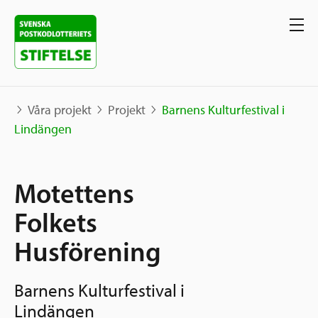
Våra projekt
Projekt
Barnens Kulturfestival i
Lindängen
Våra projekt
Motettens
Projekt
Våra stöd
Karta
Folkets
Berättelser
Husförening
Sverige och övriga världen
Sök stöd
Grannskapsinitiativet
Barnens Kulturfestival i
Utlysningar
Ansök
Lindängen
Samhällsentreprenörskap
Om oss