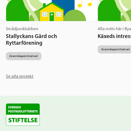
Smådjursklubben
Alla möts här i By
Stallyckans Gård och
Käxeds intres
Ryttarförening
Grannskapsinitiativet
Grannskapsinitiativet
Se alla projekt