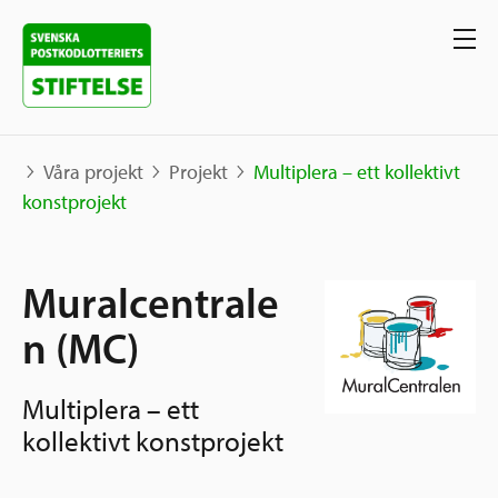
Våra projekt
Projekt
Multiplera – ett kollektivt
konstprojekt
Våra projekt
Muralcentrale
Projekt
Våra stöd
Karta
n (MC)
Berättelser
Sverige och övriga världen
Multiplera – ett
Sök stöd
Grannskapsinitiativet
kollektivt konstprojekt
Utlysningar
Ansök
Samhällsentreprenörskap
Om oss