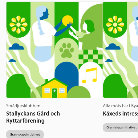
Smådjursklubben
Alla möts här i By
Stallyckans Gård och
Käxeds intres
Ryttarförening
Grannskapsinitiativet
Grannskapsinitiativet