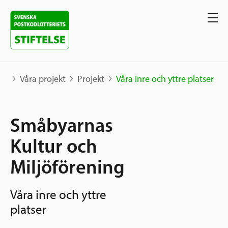
Våra projekt
Projekt
Våra inre och yttre platser
Våra projekt
Småbyarnas
Projekt
Kultur och
Våra stöd
Karta
Miljöförening
Berättelser
Sverige och övriga världen
Sök stöd
Grannskapsinitiativet
Våra inre och yttre
Utlysningar
platser
Ansök
Samhällsentreprenörskap
Om oss