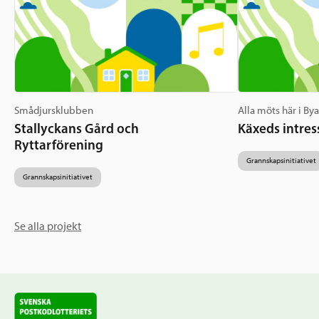
Smådjursklubben
Alla möts här i By
Stallyckans Gård och
Käxeds intres
Ryttarförening
Grannskapsinitiativet
Grannskapsinitiativet
Se alla projekt