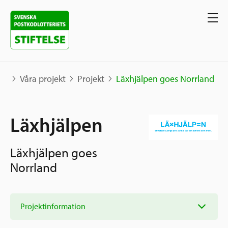
Våra projekt
Projekt
Läxhjälpen goes Norrland
Våra projekt
Läxhjälpen
Projekt
Våra stöd
Läxhjälpen goes
Karta
Norrland
Berättelser
Sverige och övriga världen
Sök stöd
Grannskapsinitiativet
Utlysningar
Projektinformation
Ansök
Samhällsentreprenörskap
Om oss