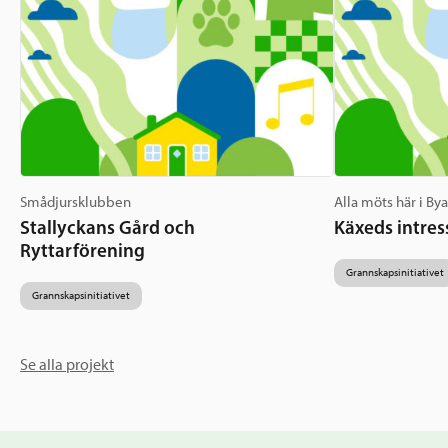
Smådjursklubben
Alla möts här i By
Stallyckans Gård och
Käxeds intres
Ryttarförening
Grannskapsinitiativet
Grannskapsinitiativet
Se alla projekt