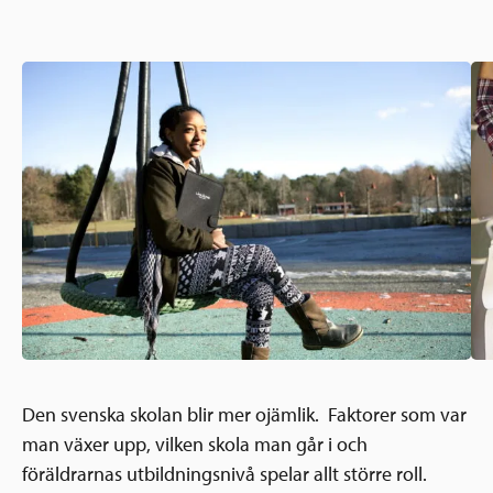
Ansökningsguide
Rekommendationer
Uppdrag
Frågor och svar
Hur vi arbetar
SV
Verksamhetsberättelser & årsredovisningar
Medarbetare & styrelse
Sverige och övriga världen
Kontakt
Pressrum
Grannskapsinitiativet
Nyheter & kalenderhändelser
Postkodlotteriet
Den svenska skolan blir mer ojämlik. Faktorer som var
man växer upp, vilken skola man går i och
föräldrarnas utbildningsnivå spelar allt större roll.