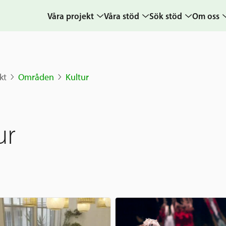
Våra projekt
Våra stöd
Sök stöd
Om oss
Projekt
Sverige och övriga
Ansök
Uppdra
världen
Karta
Ansökningsguide
Hur vi a
kt
Områden
Kultur
Grannskapsinitiativet
Berättelser
Rekommendation
Verksam
Utlysningar
& årsre
Frågor och svar
Samhällsentreprenörskap
Medarb
ur
styrelse
Kontakt
Sverige och
världen
Pressr
Nyheter
kalende
Grannskapsi
Postkod