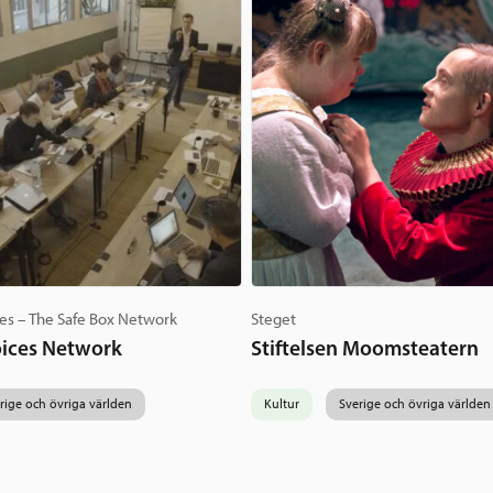
es – The Safe Box Network
Steget
ices Network
Stiftelsen Moomsteatern
rige och övriga världen
Kultur
Sverige och övriga världen