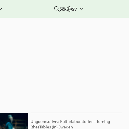
Sök
SV
g
rbetar
er
hetsberättelser
dovisningar
etare &
 övriga
um
 &
rhändelser
nitiativet
lotteriet
Ungdomsdrivna Kulturlaboratorier – Turning
(the) Tables (in) Sweden