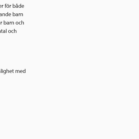
er för både
gande barn
ör barn och
tal och
enlighet med