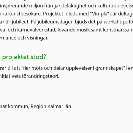
 inspirerande miljön främjar delaktighet och kulturupplevels
na konstbesökare. Projektet inleds med ”Vimpla” där delta
ar till jubileet. På jubileumsdagen bjuds det på workshops f
val och karnevalverkstad, levande musik samt konstnärssam
rmance och visningar.
k projektet stöd?
rar till att ”fler möts och delar upplevelser i grannskapet” i 
itiativets förändringsteori.
mar kommun, Region Kalmar län