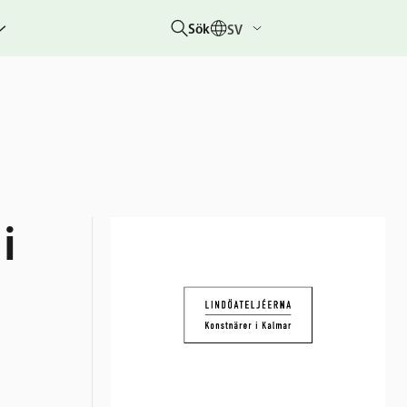
Sök
SV
g
rbetar
er
hetsberättelser
dovisningar
etare &
i
 övriga
um
 &
rhändelser
nitiativet
lotteriet