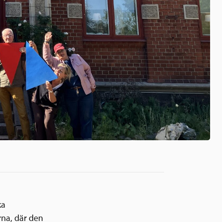
ka
na, där den