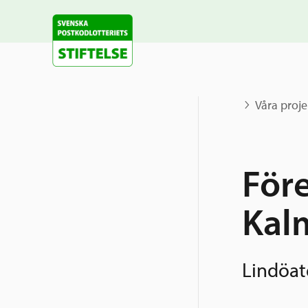
Våra proje
För
Kal
Lindöate