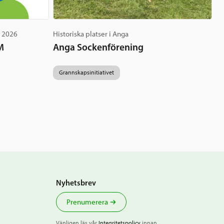
g 2026
Historiska platser i Anga
M
Anga Sockenförening
Grannskapsinitiativet
Nyhetsbrev
Prenumerera
Vänligen läs vår
Integritetspolicy
innan