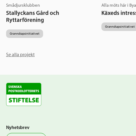
Smådjursklubben
Alla möts här i By
Stallyckans Gård och
Käxeds intres
Ryttarförening
Grannskapsinitiativet
Grannskapsinitiativet
Se alla projekt
Nyhetsbrev