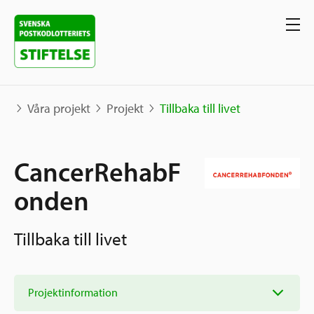
Våra projekt
Projekt
Tillbaka till livet
Våra projekt
CancerRehabF
Projekt
onden
Våra stöd
Karta
Berättelser
Tillbaka till livet
Sverige och övriga världen
Sök stöd
Grannskapsinitiativet
Utlysningar
Projektinformation
Ansök
Samhällsentreprenörskap
Om oss