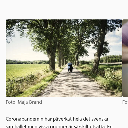
Ansökningsguide
Rekommendationer
Uppdrag
Frågor och svar
Hur vi arbetar
SV
Verksamhetsberättelser & årsredovisningar
Medarbetare & styrelse
Sverige och övriga världen
Kontakt
Pressrum
Grannskapsinitiativet
Nyheter & kalenderhändelser
Postkodlotteriet
Foto: Maja Brand
Fo
Coronapandemin har påverkat hela det svenska
samhället men vissa grupper är särskilt utsatta. En