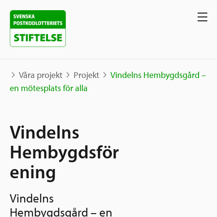
Våra projekt
Projekt
Vindelns Hembygdsgård –
en mötesplats för alla
Våra projekt
Vindelns
Projekt
Våra stöd
Karta
Hembygdsför
Berättelser
ening
Sverige och övriga världen
Sök stöd
Grannskapsinitiativet
Vindelns
Utlysningar
Ansök
Hembygdsgård – en
Samhällsentreprenörskap
Om oss