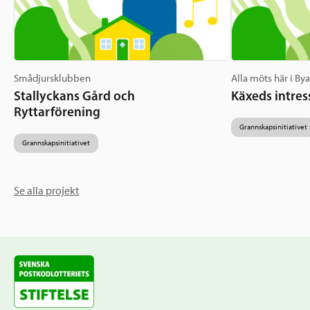
Smådjursklubben
Alla möts här i By
Stallyckans Gård och
Käxeds intres
Ryttarförening
Grannskapsinitiativet
Grannskapsinitiativet
Se alla projekt