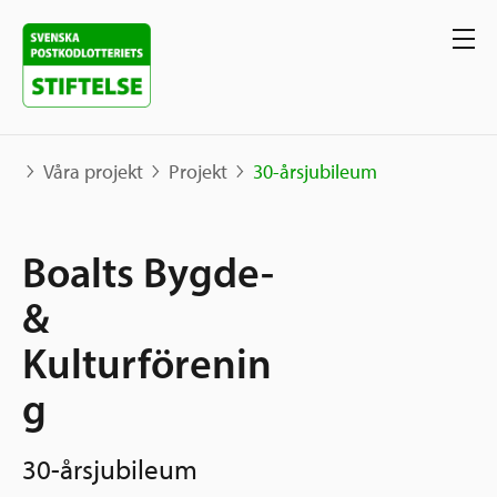
Våra projekt
Projekt
30-årsjubileum
Våra projekt
Boalts Bygde-
Projekt
&
Våra stöd
Karta
Kulturförenin
Berättelser
Sverige och övriga världen
g
Sök stöd
Grannskapsinitiativet
Utlysningar
30-årsjubileum
Ansök
Samhällsentreprenörskap
Om oss