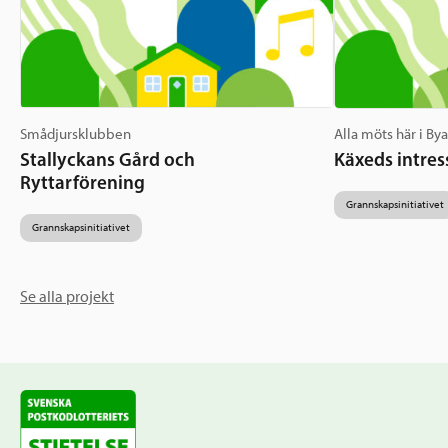
Smådjursklubben
Alla möts här i By
Stallyckans Gård och
Käxeds intres
Ryttarförening
Grannskapsinitiativet
Grannskapsinitiativet
Se alla projekt