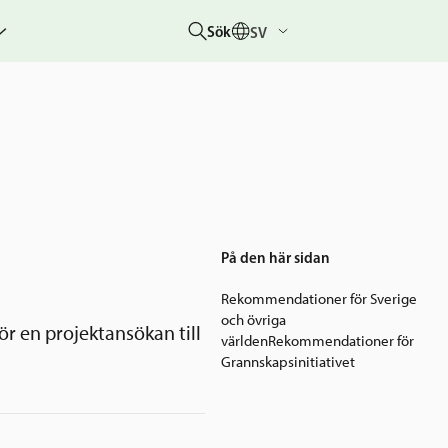
Sök
SV
g
rbetar
er
hetsberättelser
dovisningar
etare &
På den här sidan
 övriga
Rekommendationer för Sverige
um
och övriga
r en projektansökan till
världen
Rekommendationer för
 &
Grannskapsinitiativet
rhändelser
nitiativet
lotteriet