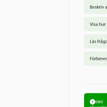
Beskriv 
Visa hur
Läs fråg
formuläre
Förbered
OBS!