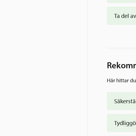
Ta del a
formuläre
Rekomme
Här hittar d
Säkerstäl
Tydliggö
Grannskap