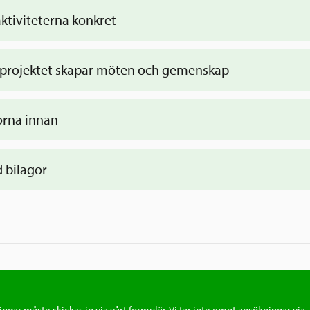
aktiviteterna konkret
 projektet skapar möten och gemenskap
orna innan
förbered dig genom att läsa igenom de frågo
t
 bilagor