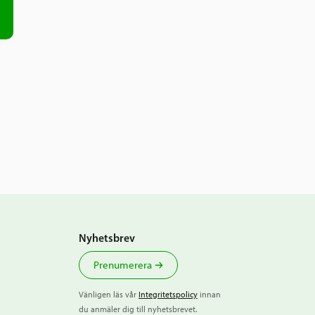
arbetsgivare kan ladda
.
 som arbetsgivare kan
ytt ”Bevis om tilldelat
tyrelsen
.
Nyhetsbrev
Prenumerera
Vänligen läs vår
Integritetspolicy
innan
du anmäler dig till nyhetsbrevet.