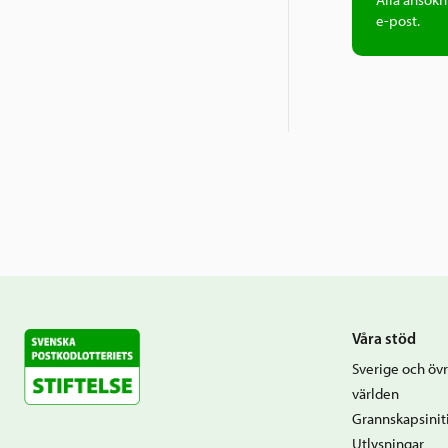
Alla ansökn
Ideel
e-post.
ned e
Ideel
konta
organ
Stift
Våra stöd
Sverige och övr
världen
Grannskapsiniti
Utlysningar