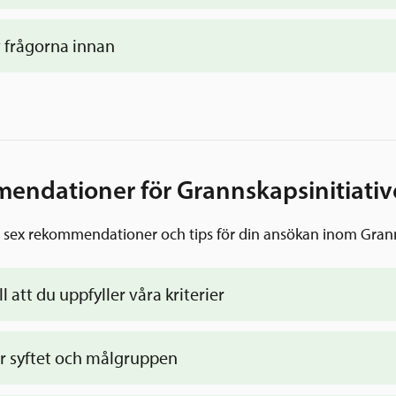
v frågorna innan
förbered dig genom att läsa igenom de frågo
t
ndationer för Grannskapsinitiativ
u sex rekommendationer och tips för din ansökan inom Grann
l att du uppfyller våra kriterier
r syftet och målgruppen
sinitiativet här