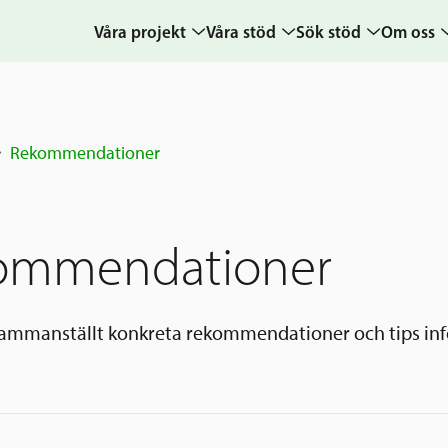
Våra projekt
Våra stöd
Sök stöd
Om oss
Projekt
Sverige och övriga
Ansök
Uppdra
världen
Karta
Ansökningsguide
Hur vi a
Rekommendationer
Grannskapsinitiativet
Berättelser
Rekommendation
Verksam
Utlysningar
& årsre
Frågor och svar
Samhällsentreprenörskap
Medarb
ommendationer
styrelse
Kontakt
Sverige och
världen
Pressr
sammanställt konkreta rekommendationer och tips infö
Nyheter
kalende
Grannskapsi
Postkod