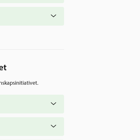
r som ställs i
et
skapsinitiativet.
kriterier för