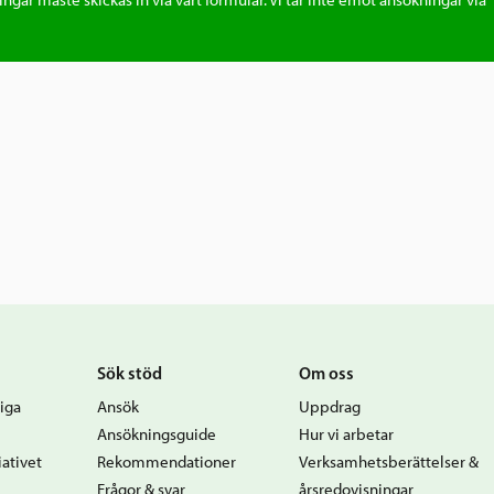
ingar måste skickas in via vårt formulär. Vi tar inte emot ansökningar via
la föreningar som är registrerade för skatt, moms eller som 
ller beställa ett nytt ”Registerutdrag” gratis hos
Skatteverket
la föreningar som inte är registrerade för skatt, moms eller
kta Skatteverket via e-post eller telefon för att beställa ett n
isationsnummer” vilket kan kosta 225 SEK.
elser kan beställa ett nytt ”Registreringsbevis” gratis hos
Länss
Sök stöd
Om oss
iga
Ansök
Uppdrag
Ansökningsguide
Hur vi arbetar
ativet
Rekommendationer
Verksamhetsberättelser &
Frågor & svar
årsredovisningar