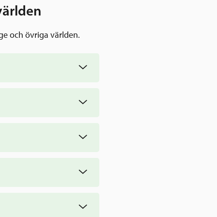
världen
ge och övriga världen.
kriterier för Sverige