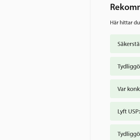
Rekomme
Här hittar d
Säkerstäl
Tydliggö
och värld
Var konk
Lyft USP
Tydliggö