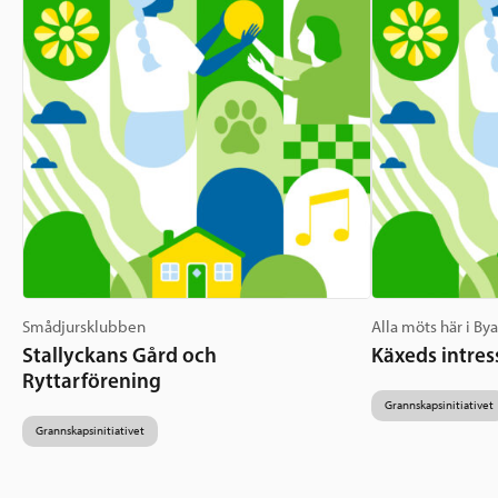
Smådjursklubben
Alla möts här i By
Stallyckans Gård och
Käxeds intres
Ryttarförening
Grannskapsinitiativet
Grannskapsinitiativet