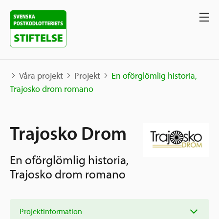
Våra projekt
Projekt
En oförglömlig historia,
Trajosko drom romano
Våra projekt
Trajosko Drom
Projekt
Våra stöd
Karta
En oförglömlig historia,
Berättelser
Sverige och övriga världen
Trajosko drom romano
Sök stöd
Grannskapsinitiativet
Utlysningar
Ansök
Projektinformation
Samhällsentreprenörskap
Om oss