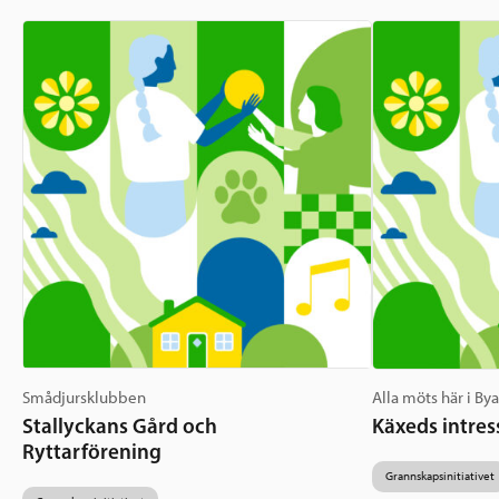
Smådjursklubben
Alla möts här i By
Stallyckans Gård och
Käxeds intres
Ryttarförening
Grannskapsinitiativet