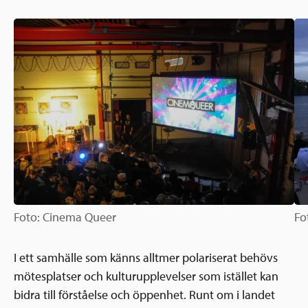
Ansökningsguide
Rekommendationer
Uppdrag
Frågor och svar
Hur vi arbetar
SV
Verksamhetsberättelser & årsredovisningar
Medarbetare & styrelse
Sverige och övriga världen
Kontakt
Pressrum
Grannskapsinitiativet
Nyheter & kalenderhändelser
Postkodlotteriet
Foto: Cinema Queer
Fo
I ett samhälle som känns alltmer polariserat behövs
mötesplatser och kulturupplevelser som istället kan
bidra till förståelse och öppenhet. Runt om i landet