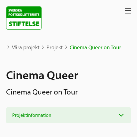
Våra projekt
Projekt
Cinema Queer on Tour
Våra projekt
Cinema Queer
Projekt
Våra stöd
Cinema Queer on Tour
Karta
Berättelser
Sverige och övriga världen
Sök stöd
Grannskapsinitiativet
Projektinformation
Utlysningar
Ansök
Samhällsentreprenörskap
Om oss