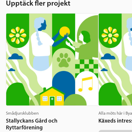
Upptäck fler projekt
Smådjursklubben
Alla möts här i By
Stallyckans Gård och
Käxeds intres
Ryttarförening