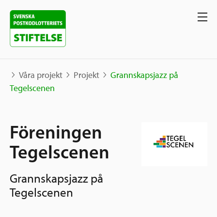
Våra projekt
Projekt
Grannskapsjazz på
Tegelscenen
Våra projekt
Föreningen
Projekt
Våra stöd
Karta
Tegelscenen
Berättelser
Sverige och övriga världen
Grannskapsjazz på
Sök stöd
Grannskapsinitiativet
Tegelscenen
Utlysningar
Ansök
Samhällsentreprenörskap
Om oss