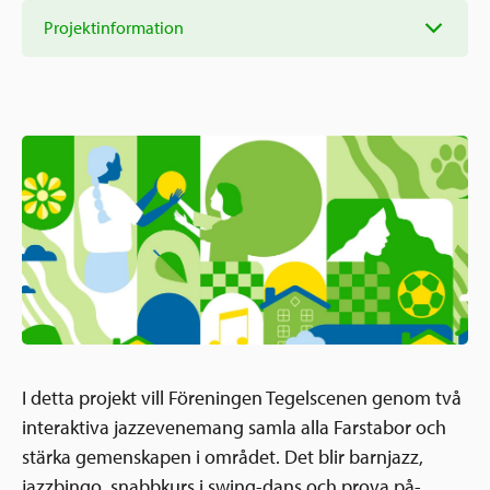
Ansökningsguide
Projektinformation
Rekommendationer
Uppdrag
Frågor och svar
Hur vi arbetar
SV
Verksamhetsberättelser & årsredovisningar
Medarbetare & styrelse
Sverige och övriga världen
Kontakt
Pressrum
Grannskapsinitiativet
Nyheter & kalenderhändelser
Postkodlotteriet
I detta projekt vill Föreningen Tegelscenen genom två
interaktiva jazzevenemang samla alla Farstabor och
stärka gemenskapen i området. Det blir barnjazz,
jazzbingo, snabbkurs i swing-dans och prova på-