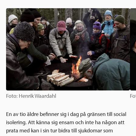
Ansökningsguide
Rekommendationer
Uppdrag
Frågor och svar
Hur vi arbetar
SV
Verksamhetsberättelser & årsredovisningar
Medarbetare & styrelse
Sverige och övriga världen
Kontakt
Pressrum
Grannskapsinitiativet
Nyheter & kalenderhändelser
Postkodlotteriet
Foto: Henrik Waardahl
Fo
En av tio äldre befinner sig i dag på gränsen till social
isolering. Att känna sig ensam och inte ha någon att
prata med kan i sin tur bidra till sjukdomar som