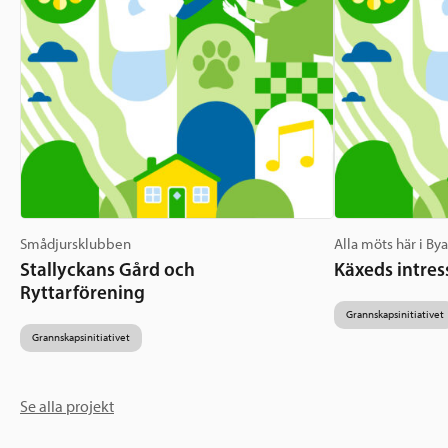
Smådjursklubben
Alla möts här i By
Stallyckans Gård och
Käxeds intres
Ryttarförening
Grannskapsinitiativet
Grannskapsinitiativet
Se alla projekt