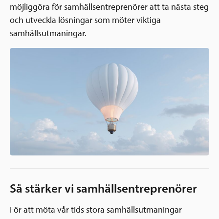
Ansökningsguide
möjliggöra för samhällsentreprenörer att ta nästa steg
Rekommendationer
och utveckla lösningar som möter viktiga
Uppdrag
Frågor och svar
samhällsutmaningar.
Hur vi arbetar
SV
Verksamhetsberättelser & årsredovisningar
Medarbetare & styrelse
Sverige och övriga världen
Kontakt
Pressrum
Grannskapsinitiativet
Nyheter & kalenderhändelser
Postkodlotteriet
Så stärker vi samhällsentreprenörer
För att möta vår tids stora samhällsutmaningar