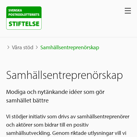
Våra stöd
Samhällsentreprenörskap
Våra projekt
Samhällsentreprenörskap
Projekt
Våra stöd
Karta
Modiga och nytänkande idéer som gör
samhället bättre
Berättelser
Sverige och övriga världen
Sök stöd
Grannskapsinitiativet
Vi stödjer initiativ som drivs av samhällsentreprenörer
Utlysningar
och aktörer som bidrar till en positiv
Ansök
samhällsutveckling. Genom riktade utlysningar vill vi
Samhällsentreprenörskap
Om oss