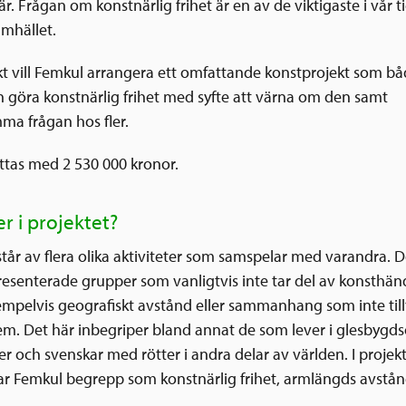
är. Frågan om konstnärlig frihet är en av de viktigaste i vår 
amhället.
ekt vill Femkul arrangera ett omfattande konstprojekt som båd
h göra konstnärlig frihet med syfte att värna om den samt
a frågan hos fler.
öttas med 2 530 000 kronor.
r i projektet?
står av flera olika aktiviteter som samspelar med varandra. D
presenterade grupper som vanligtvis inte tar del av konsthän
mpelvis geografiskt avstånd eller sammanhang som inte tillt
em. Det här inbegriper bland annat de som lever i glesbyg
r och svenskar med rötter i andra delar av världen. I projekt
ar Femkul begrepp som konstnärlig frihet, armlängds avstå