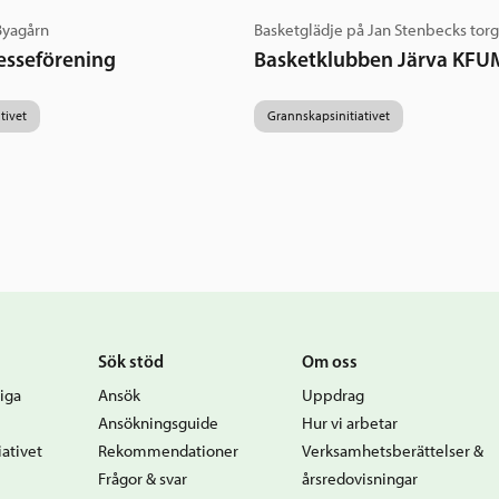
 Byagårn
Basketglädje på Jan Stenbecks tor
esseförening
Basketklubben Järva KFU
tivet
Grannskapsinitiativet
Sök stöd
Om oss
iga
Ansök
Uppdrag
Ansökningsguide
Hur vi arbetar
ativet
Rekommendationer
Verksamhetsberättelser &
Frågor & svar
årsredovisningar