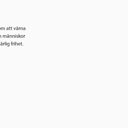
nom att värna
n människor
lig frihet.