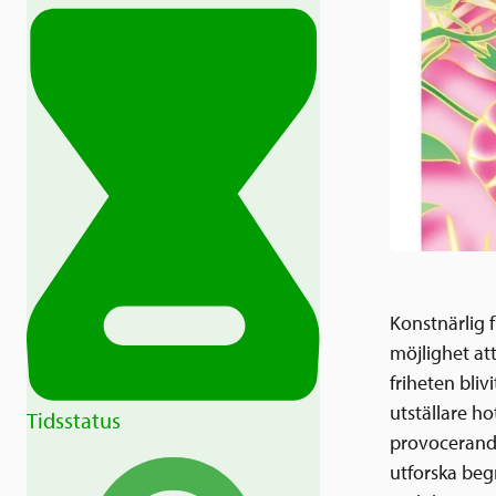
Konstnärlig f
möjlighet att
friheten bli
utställare ho
Tidsstatus
provocerande.
utforska beg