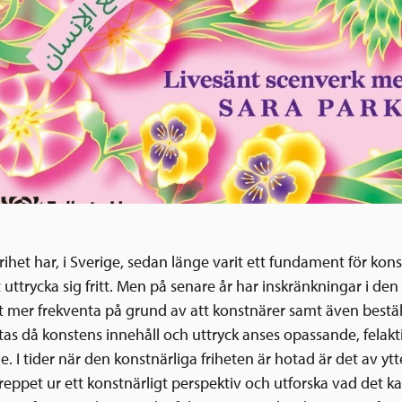
rihet har, i Sverige, sedan länge varit ett fundament för kon
 uttrycka sig fritt. Men på senare år har inskränkningar i den
vit mer frekventa på grund av att konstnärer samt även bestä
tas då konstens innehåll och uttryck anses opassande, felakti
 I tider när den konstnärliga friheten är hotad är det av ytte
reppet ur ett konstnärligt perspektiv och utforska vad det k