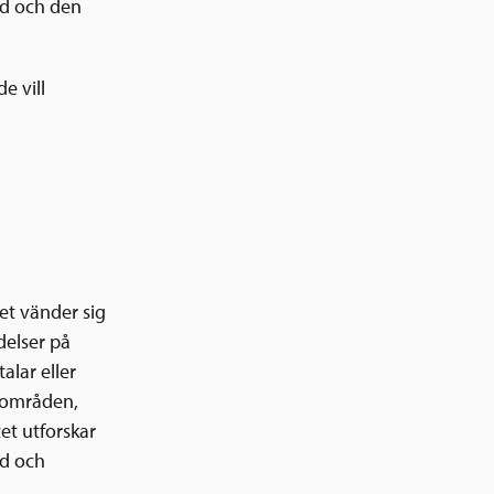
tid och den
e vill
et vänder sig
delser på
alar eller
dsområden,
et utforskar
nd och