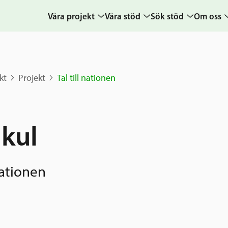
Våra projekt
Våra stöd
Sök stöd
Om oss
Projekt
Sverige och övriga
Ansök
Uppdra
världen
Karta
Ansökningsguide
Hur vi a
kt
Projekt
Tal till nationen
Grannskapsinitiativet
Berättelser
Rekommendation
Verksam
Utlysningar
& årsre
Frågor och svar
Samhällsentreprenörskap
Medarb
kul
styrelse
Kontakt
Sverige och
världen
Pressr
 nationen
Nyheter
kalende
Grannskapsi
Postkod