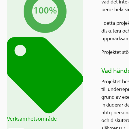
vad det inte 
100%
berör hela s
I detta proj
diskutera oc
uppmärksamm
Projektet st
Vad hände
Projektet be
till underre
grund av exe
inkluderar d
hbtq-persone
Verksamhetsområde
och diskuter
självcensur.