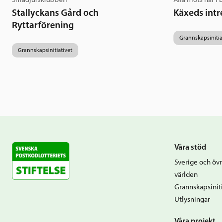
Stallyckans Gård och
Käxeds intr
Ryttarförening
Grannskapsinitia
Grannskapsinitiativet
Våra stöd
Sverige och övr
världen
Grannskapsiniti
Utlysningar
Våra projekt