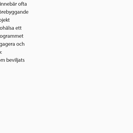
 innebär ofta
förebyggande
ojekt
ohälsa ett
Programmet
ngagera och
:
om beviljats