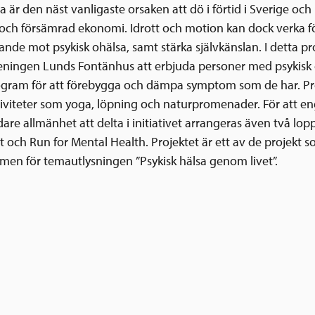
a är den näst vanligaste orsaken att dö i förtid i Sverige och
och försämrad ekonomi. Idrott och motion kan dock verka 
nde mot psykisk ohälsa, samt stärka självkänslan. I detta pr
ningen Lunds Fontänhus att erbjuda personer med psykisk 
rogram för att förebygga och dämpa symptom som de har. 
tiviteter som yoga, löpning och naturpromenader. För att e
are allmänhet att delta i initiativet arrangeras även två lopp
 och Run for Mental Health. Projektet är ett av de projekt s
men för temautlysningen ”Psykisk hälsa genom livet”.