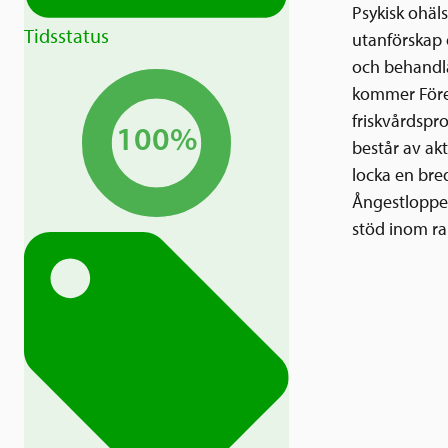
Psykisk ohäls
Tidsstatus
utanförskap 
och behandla
kommer Före
friskvårdsp
100%
består av ak
locka en bred
Ångestloppet
stöd inom ra