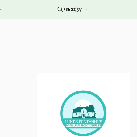
Sök
SV
g
rbetar
er
hetsberättelser
dovisningar
etare &
 övriga
um
 &
rhändelser
nitiativet
lotteriet