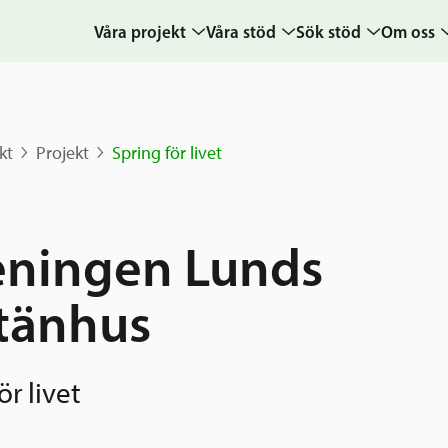
Våra projekt
Våra stöd
Sök stöd
Om oss
Projekt
Sverige och övriga
Ansök
Uppdra
världen
Karta
Ansökningsguide
Hur vi a
kt
Projekt
Spring för livet
Grannskapsinitiativet
Berättelser
Rekommendation
Verksam
Utlysningar
& årsre
Frågor och svar
Samhällsentreprenörskap
Medarb
eningen Lunds
styrelse
Kontakt
Sverige och
tänhus
världen
Pressr
Nyheter
kalende
Grannskapsi
ör livet
Postkod