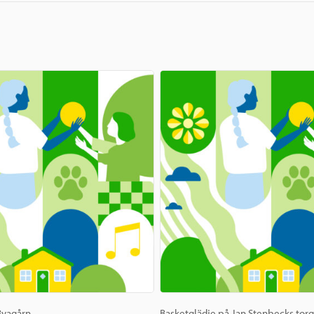
 Byagårn
Basketglädje på Jan Stenbecks tor