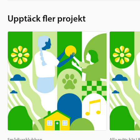
Upptäck fler projekt
Smådjursklubben
Alla möts här i