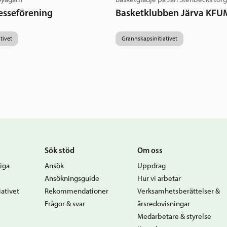
esseförening
Basketklubben Järva KFU
tivet
Grannskapsinitiativet
Sök stöd
Om oss
iga
Ansök
Uppdrag
Ansökningsguide
Hur vi arbetar
ativet
Rekommendationer
Verksamhetsberättelser &
Frågor & svar
årsredovisningar
Medarbetare & styrelse