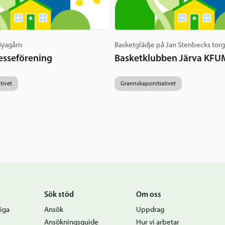
 Byagårn
Basketglädje på Jan Stenbecks tor
esseförening
Basketklubben Järva KFU
tivet
Grannskapsinitiativet
Sök stöd
Om oss
iga
Ansök
Uppdrag
Ansökningsguide
Hur vi arbetar