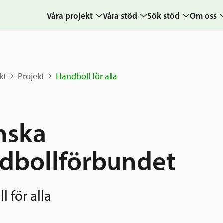
Våra projekt
Våra stöd
Sök stöd
Om oss
Projekt
Sverige och övriga
Ansök
Uppdra
världen
Karta
Ansökningsguide
Hur vi a
kt
Projekt
Handboll för alla
Grannskapsinitiativet
Berättelser
Rekommendation
Verksam
Utlysningar
& årsre
Frågor och svar
Samhällsentreprenörskap
Medarb
nska
styrelse
Kontakt
Sverige och
dbollförbundet
världen
Pressr
Nyheter
kalende
Grannskapsi
 för alla
Postkod