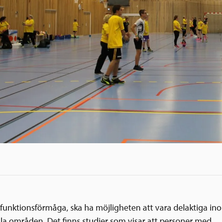
t funktionsförmåga, ska ha möjligheten att vara delaktiga in
lla områden. Det finns studier som visar att personer med