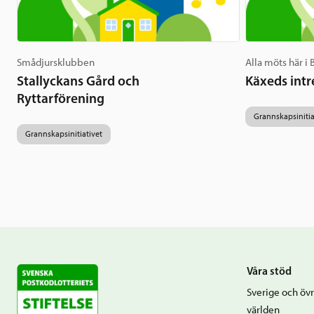
Smådjursklubben
Alla möts här i
Stallyckans Gård och
Käxeds intr
Ryttarförening
Grannskapsinitia
Grannskapsinitiativet
Våra stöd
Sverige och övr
världen