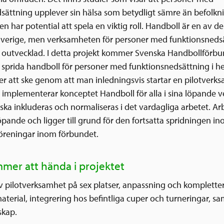
sättning upplever sin hälsa som betydligt sämre än befolkn
ten har potential att spela en viktig roll. Handboll är en av de
 Sverige, men verksamheten för personer med funktionsneds
 outvecklad. I detta projekt kommer Svenska Handbollförbu
 sprida handboll för personer med funktionsnedsättning i he
 att ske genom att man inledningsvis startar en pilotverks
 implementerar konceptet Handboll för alla i sina löpande 
ska inkluderas och normaliseras i det vardagliga arbetet. Ar
öpande och ligger till grund för den fortsatta spridningen i
 föreningar inom förbundet.
mer att hända i projektet
v pilotverksamhet på sex platser, anpassning och komplette
aterial, integrering hos befintliga cuper och turneringar, sa
kap.