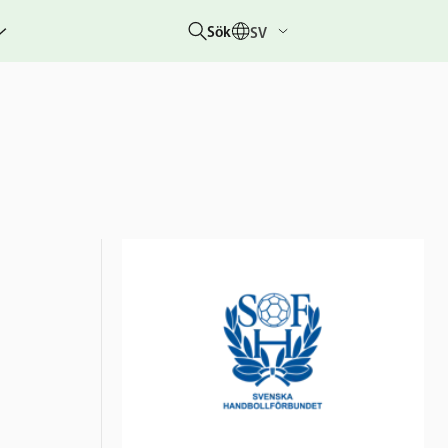
Sök
SV
g
rbetar
er
hetsberättelser
dovisningar
etare &
 övriga
um
 &
rhändelser
nitiativet
lotteriet