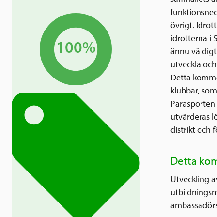
funktionsned
övrigt. Idrot
idrotterna i
100%
ännu väldigt
utveckla och
Detta kommer
klubbar, som
Parasporten 
utvärderas l
distrikt och
Detta kom
Utveckling a
utbildningsm
ambassadörs