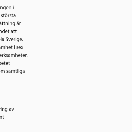
ingen i
 största
ättning är
ndet att
la Sverige.
amhet i sex
verksamheter.
betet
nom samtliga
ring av
mt