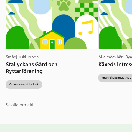
Smådjursklubben
Alla möts här i By
Stallyckans Gård och
Käxeds intres
Ryttarförening
Grannskapsinitiativet
Grannskapsinitiativet
Se alla projekt