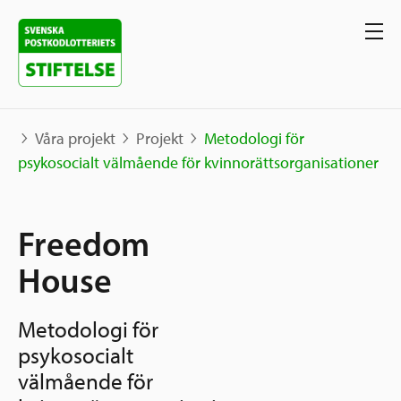
Våra projekt
Projekt
Metodologi för
psykosocialt välmående för kvinnorättsorganisationer
Våra projekt
Freedom
Projekt
Våra stöd
Karta
House
Berättelser
Sverige och övriga världen
Metodologi för
Sök stöd
Grannskapsinitiativet
psykosocialt
Utlysningar
Ansök
välmående för
Samhällsentreprenörskap
Om oss