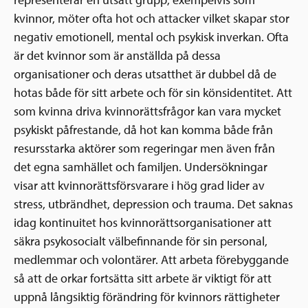
representerar en utsatt grupp, exempelvis som
kvinnor, möter ofta hot och attacker vilket skapar stor
negativ emotionell, mental och psykisk inverkan. Ofta
är det kvinnor som är anställda på dessa
organisationer och deras utsatthet är dubbel då de
hotas både för sitt arbete och för sin könsidentitet. Att
som kvinna driva kvinnorättsfrågor kan vara mycket
psykiskt påfrestande, då hot kan komma både från
resursstarka aktörer som regeringar men även från
det egna samhället och familjen. Undersökningar
visar att kvinnorättsförsvarare i hög grad lider av
stress, utbrändhet, depression och trauma. Det saknas
idag kontinuitet hos kvinnorättsorganisationer att
säkra psykosocialt välbefinnande för sin personal,
medlemmar och volontärer. Att arbeta förebyggande
så att de orkar fortsätta sitt arbete är viktigt för att
uppnå långsiktig förändring för kvinnors rättigheter