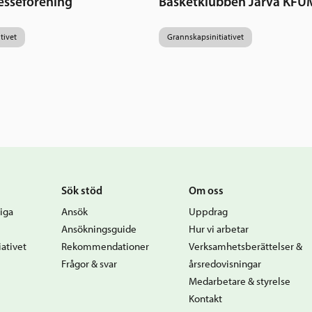
esseförening
Basketklubben Järva KFU
tivet
Grannskapsinitiativet
Sök stöd
Om oss
iga
Ansök
Uppdrag
Ansökningsguide
Hur vi arbetar
ativet
Rekommendationer
Verksamhetsberättelser &
Frågor & svar
årsredovisningar
Medarbetare & styrelse
Kontakt