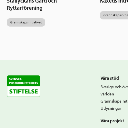
Stallyckans Gård och
Käxeds intr
Ryttarförening
Grannskapsinitia
Grannskapsinitiativet
Våra stöd
Sverige och övr
världen
Grannskapsiniti
Utlysningar
Våra projekt