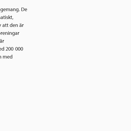
ngagemang. De
tiskt,
v att den är
öreningar
är
med 200 000
en med