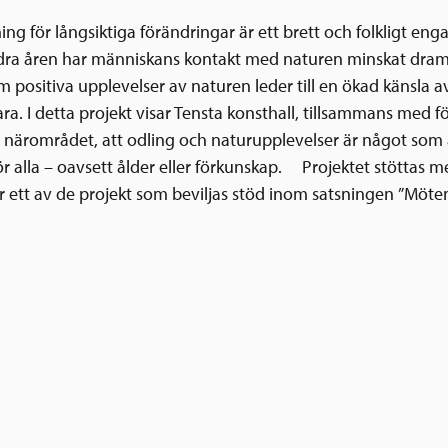
ning för långsiktiga förändringar är ett brett och folkligt e
ra åren har människans kontakt med naturen minskat drama
 positiva upplevelser av naturen leder till en ökad känsla a
ra. I detta projekt visar Tensta konsthall, tillsammans med f
v i närområdet, att odling och naturupplevelser är något som 
för alla – oavsett ålder eller förkunskap. Projektet stöttas 
r ett av de projekt som beviljas stöd inom satsningen ”Möt