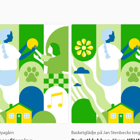
 Byagårn
Basketglädje på Jan Stenbecks tor