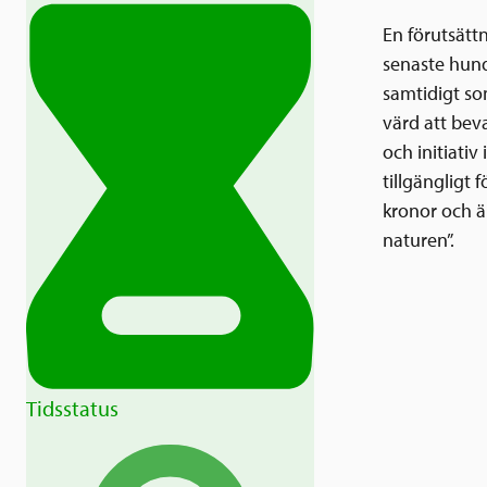
En förutsätt
senaste hund
samtidigt som
värd att beva
och initiati
tillgängligt 
kronor och ä
naturen”.
Tidsstatus