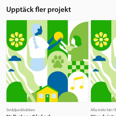
Upptäck fler projekt
Smådjursklubben
Alla möts här i