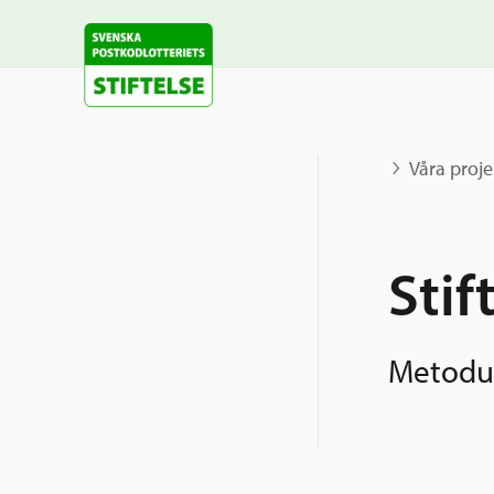
Våra proje
Stif
Metodut