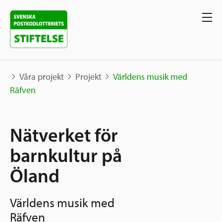
Våra projekt
Projekt
Världens musik med
Räfven
Våra projekt
Nätverket för
Projekt
Våra stöd
Karta
barnkultur på
Berättelser
Öland
Sverige och övriga världen
Sök stöd
Grannskapsinitiativet
Världens musik med
Utlysningar
Ansök
Räfven
Samhällsentreprenörskap
Om oss