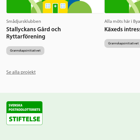
Smådjursklubben
Alla möts här i By
Stallyckans Gård och
Käxeds intres
Ryttarförening
Grannskapsinitiativet
Grannskapsinitiativet
Se alla projekt