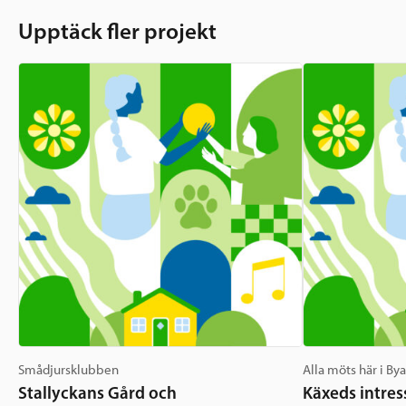
Upptäck fler projekt
Smådjursklubben
Alla möts här i By
Stallyckans Gård och
Käxeds intres