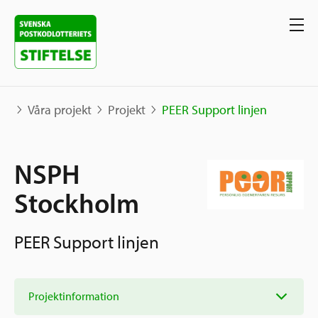
Våra projekt
Projekt
PEER Support linjen
Våra projekt
NSPH
Projekt
Stockholm
Våra stöd
Karta
Berättelser
PEER Support linjen
Sverige och övriga världen
Sök stöd
Grannskapsinitiativet
Utlysningar
Projektinformation
Ansök
Samhällsentreprenörskap
Om oss