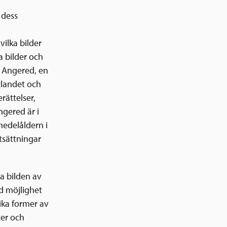
 dess
vilka bilder
 bilder och
n. Angered, en
utlandet och
rättelser,
ngered är i
medelåldern i
tsättningar
a bilden av
d möjlighet
lika former av
ter och