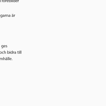
 förebilder
agarna är
 ges
ch bidra till
amhälle.