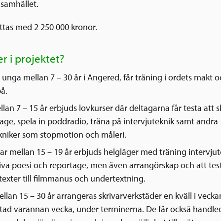
 samhället.
öttas med 2 250 000 kronor.
r i projektet?
 unga mellan 7 – 30 år i Angered, får träning i ordets makt 
på.
lan 7 – 15 år erbjuds lovkurser där deltagarna får testa att s
age, spela in poddradio, träna på intervjuteknik samt andra
kniker som stopmotion och måleri.
 mellan 15 – 19 år erbjuds helgläger med träning intervjut
iva poesi och reportage, men även arrangörskap och att test
exter till filmmanus och undertextning.
ellan 15 – 30 år arrangeras skrivarverkstäder en kväll i vecka
ad varannan vecka, under terminerna. De får också handled