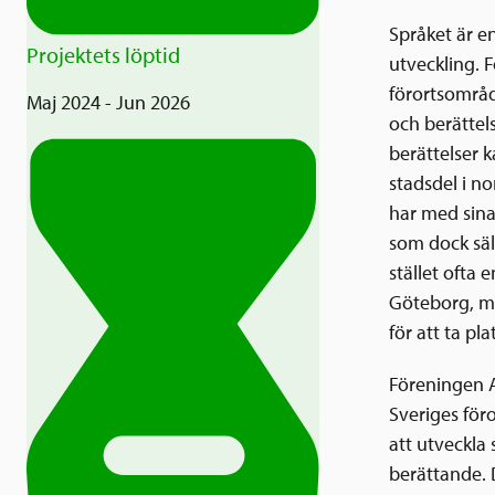
Språket är en
Projektets löptid
utveckling. 
förortsområde
Maj 2024 - Jun 2026
och berättel
berättelser k
stadsdel i no
har med sina
som dock säl
stället ofta
Göteborg, me
för att ta pl
Föreningen A
Sveriges för
att utveckla 
berättande. 