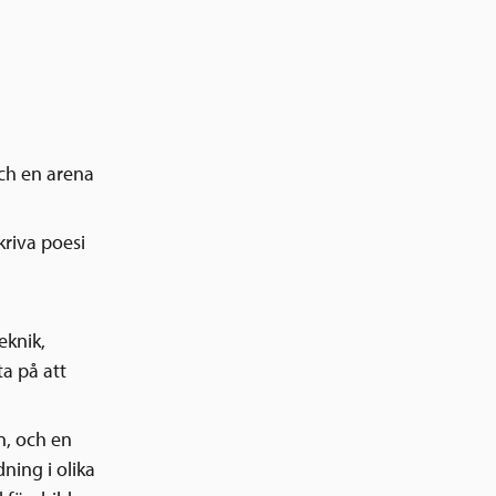
och en arena
kriva poesi
eknik,
a på att
n, och en
ning i olika