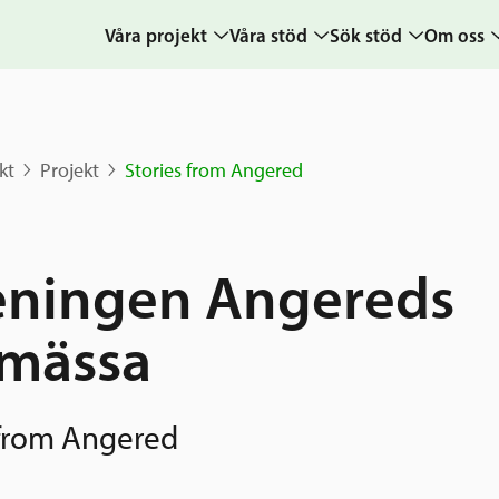
Våra projekt
Våra stöd
Sök stöd
Om oss
Projekt
Sverige och övriga
Ansök
Uppdra
världen
Karta
Ansökningsguide
Hur vi a
kt
Projekt
Stories from Angered
Grannskapsinitiativet
Berättelser
Rekommendation
Verksam
Utlysningar
& årsre
Frågor och svar
Samhällsentreprenörskap
Medarb
eningen Angereds
styrelse
Kontakt
Sverige och
mässa
världen
Pressr
Nyheter
kalende
Grannskapsi
 from Angered
Postkod