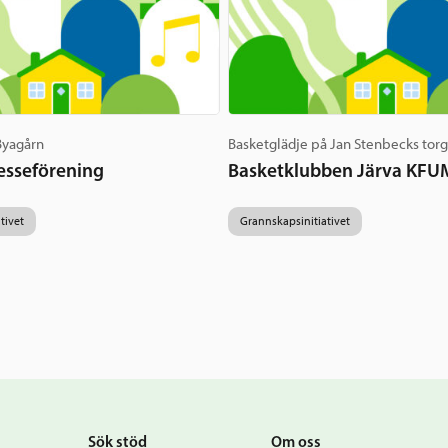
 Byagårn
Basketglädje på Jan Stenbecks tor
esseförening
Basketklubben Järva KFU
tivet
Grannskapsinitiativet
Sök stöd
Om oss