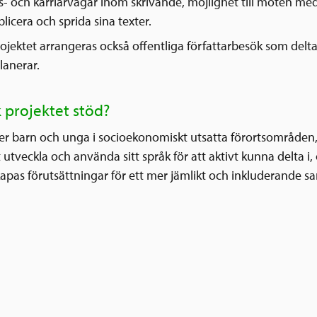
s- och karriärvägar inom skrivande, möjlighet till möten med
blicera och sprida sina texter.
ojektet arrangeras också offentliga författarbesök som delt
lanerar.
k projektet stöd?
er barn och unga i socioekonomiskt utsatta förortsområden,
 utveckla och använda sitt språk för att aktivt kunna delta i, o
kapas förutsättningar för ett mer jämlikt och inkluderande s