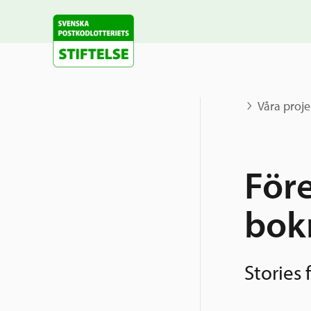
Våra proje
För
bok
Stories