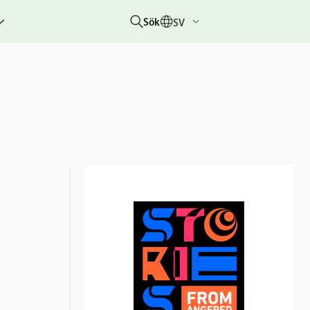
Sök
SV
g
rbetar
er
hetsberättelser
dovisningar
etare &
 övriga
um
 &
rhändelser
nitiativet
lotteriet