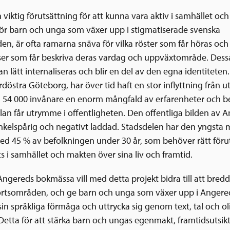
 viktig förutsättning för att kunna vara aktiv i samhället och
För barn och unga som växer upp i stigmatiserade svenska
n, är ofta ramarna snäva för vilka röster som får höras och 
ser som får beskriva deras vardag och uppväxtområde. Dessa
an lätt internaliseras och blir en del av den egna identitete
rdöstra Göteborg, har över tid haft en stor inflyttning från 
 54 000 invånare en enorm mångfald av erfarenheter och be
lan får utrymme i offentligheten. Den offentliga bilden av A
 enkelspårig och negativt laddad. Stadsdelen har den yngsta 
d 45 % av befolkningen under 30 år, som behöver rätt föru
ats i samhället och makten över sina liv och framtid.
ngereds bokmässa vill med detta projekt bidra till att bredd
ortsområden, och ge barn och unga som växer upp i Angere
sin språkliga förmåga och uttrycka sig genom text, tal och o
Detta för att stärka barn och ungas egenmakt, framtidsutsik