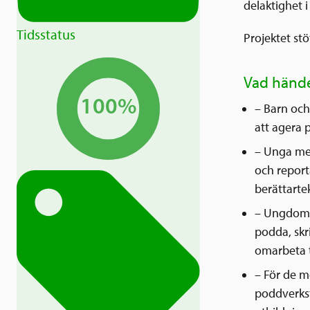
delaktighet i
Tidsstatus
Projektet st
Vad hände
100%
– Barn och
att agera 
– Unga mel
och report
berättarte
– Ungdomar
podda, skr
omarbeta t
– För de m
poddverkst