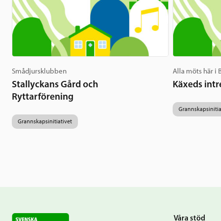
Smådjursklubben
Alla möts här i
Stallyckans Gård och
Käxeds intr
Ryttarförening
Grannskapsinitia
Grannskapsinitiativet
Våra stöd