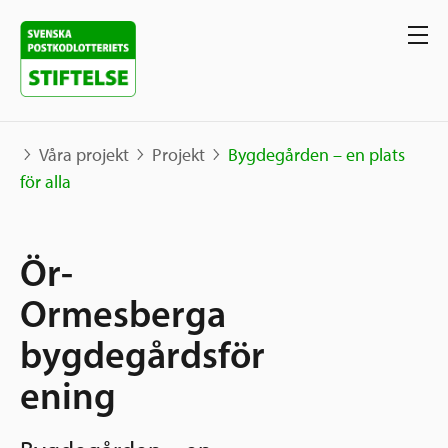
Våra projekt
Projekt
Bygdegården – en plats
för alla
Våra projekt
Ör-
Projekt
Våra stöd
Karta
Ormesberga
Berättelser
bygdegårdsför
Sverige och övriga världen
Sök stöd
Grannskapsinitiativet
ening
Utlysningar
Ansök
Samhällsentreprenörskap
Om oss