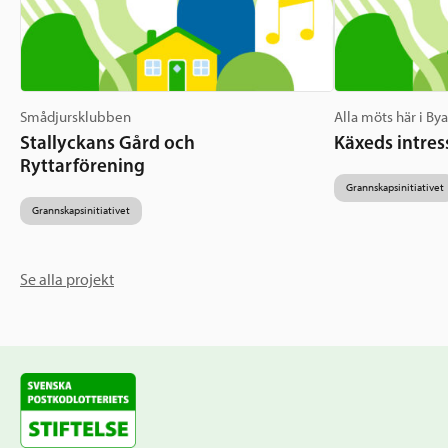
Smådjursklubben
Alla möts här i By
Stallyckans Gård och
Käxeds intres
Ryttarförening
Grannskapsinitiativet
Grannskapsinitiativet
Se alla projekt