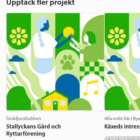
Upptäck fler projekt
Smådjursklubben
Alla möts här i By
Stallyckans Gård och
Käxeds intres
Ryttarförening