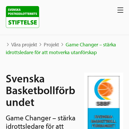
Våra projekt
Projekt
Game Changer – stärka
idrottsledare för att motverka utanförskap
Våra projekt
Svenska
Projekt
Våra stöd
Karta
Basketbollförb
Berättelser
undet
Sverige och övriga världen
Sök stöd
Grannskapsinitiativet
Game Changer – stärka
Utlysningar
Ansök
idrottsledare för att
Samhällsentreprenörskap
Om oss