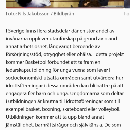
Foto: Nils Jakobsson / Bildbyrån
Fo
I Sverige finns flera stadsdelar där en stor andel av
invånarna upplever utanförskap på grund av bland
annat arbetslöshet, långvarigt beroende av
försörjningsstöd, otrygghet eller ohälsa. I detta projekt
kommer Basketbollförbundet att ta fram en
ledarskapsutbildning för unga vuxna som lever i
socioekonomiskt utsatta områden samt utvärdera hur
idrottsföreningar i dessa områden kan bli bättre på att
engagera fler barn och unga. Ungdomarna som deltar
i utbildningen är knutna till idrottsföreningar som till
exempel basket, boxning, skateboard eller volleyboll.
Utbildningen kommer att ta upp bland annat
jämställdhet, barnrättsfrågor och självkänsla. De som