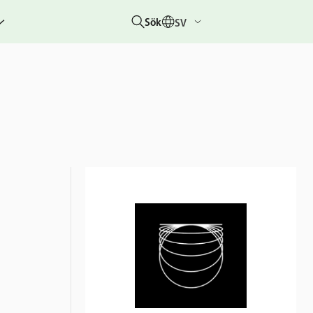
Sök
SV
g
rbetar
er
hetsberättelser
dovisningar
etare &
 övriga
um
 &
rhändelser
nitiativet
lotteriet