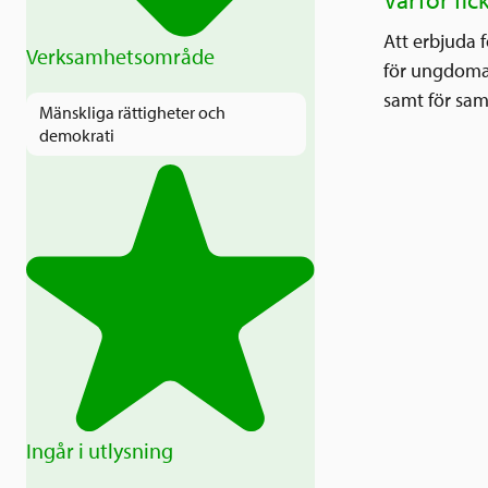
Varför fic
Att erbjuda 
Verksamhetsområde
för ungdomar 
samt för samh
Mänskliga rättigheter och
demokrati
Ingår i utlysning