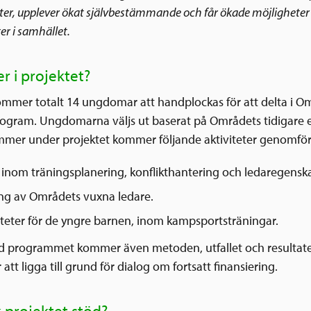
ter, upplever ökat självbestämmande och får ökade möjligheter 
er i samhället.
r i projektet?
kommer totalt 14 ungdomar att handplockas för att delta i O
ogram. Ungdomarna väljs ut baserat på Områdets tidigare 
er under projektet kommer följande aktiviteter genomföra
 inom träningsplanering, konflikthantering och ledaregensk
ng av Områdets vuxna ledare.
viteter för de yngre barnen, inom kampsportsträningar.
ed programmet kommer även metoden, utfallet och resultate
 att ligga till grund för dialog om fortsatt finansiering.