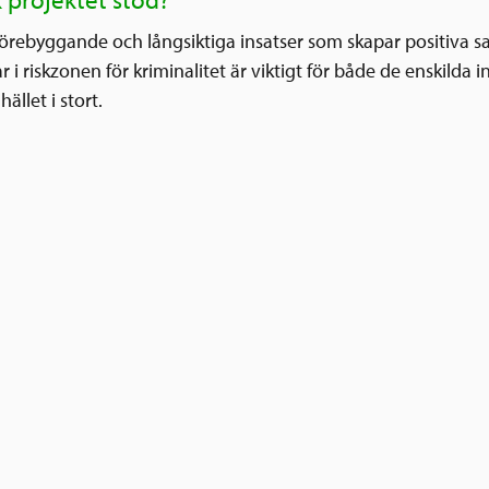
k projektet stöd?
förebyggande och långsiktiga insatser som skapar positiv
i riskzonen för kriminalitet är viktigt för både de enskilda i
ället i stort.