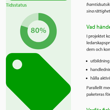
framtidsutsik
Tidsstatus
sina rättighet
Vad hände
80%
I projektet 
ledarskapspr
dem och komm
utbildning
handledni
hålla akti
Parallellt m
paketeras för