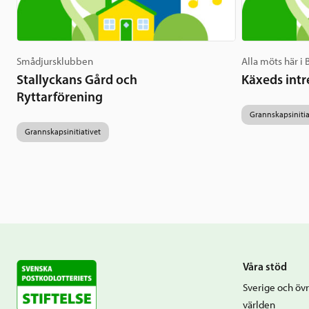
Smådjursklubben
Alla möts här i
Stallyckans Gård och
Käxeds intr
Ryttarförening
Grannskapsinitia
Grannskapsinitiativet
Våra stöd
Sverige och övr
världen