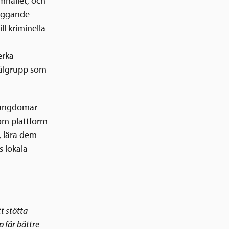
mhället, och
byggande
ll kriminella
erka
målgrupp som
r ungdomar
 som plattform
, lära dem
s lokala
tt stötta
p får bättre