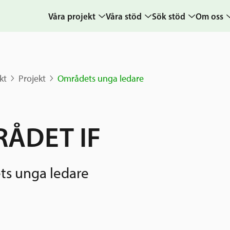
Våra projekt
Våra stöd
Sök stöd
Om oss
Projekt
Sverige och övriga
Ansök
Uppdra
världen
Karta
Ansökningsguide
Hur vi a
kt
Projekt
Områdets unga ledare
Grannskapsinitiativet
Berättelser
Rekommendation
Verksam
Utlysningar
& årsre
Frågor och svar
Samhällsentreprenörskap
Medarb
ÅDET IF
styrelse
Kontakt
Sverige och
världen
Pressr
s unga ledare
Nyheter
kalende
Grannskapsi
Postkod