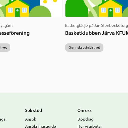
 Byagårn
Basketglädje på Jan Stenbecks tor
esseförening
Basketklubben Järva KFU
tivet
Grannskapsinitiativet
Sök stöd
Om oss
iga
Ansök
Uppdrag
Ansökningsguide
Hur vi arbetar