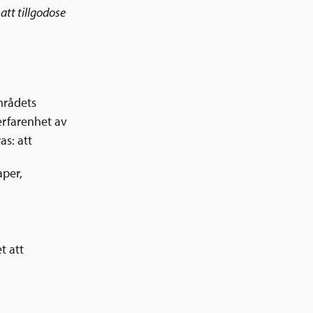
att tillgodose
mrådets
erfarenhet av
s: att
aper,
t att