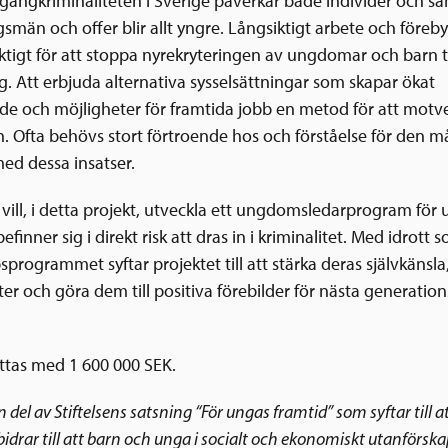
ängkriminaliteten i Sverige påverkar både individer och sa
smän och offer blir allt yngre. Långsiktigt arbete och före
iktigt för att stoppa nyrekryteringen av ungdomar och barn ti
Att erbjuda alternativa sysselsättningar som skapar ökat
nde och möjligheter för framtida jobb en metod för att motv
n. Ofta behövs stort förtroende hos och förståelse för den 
med dessa insatser.
ill, i detta projekt, utveckla ett ungdomsledarprogram fö
finner sig i direkt risk att dras in i kriminalitet. Med idrott
sprogrammet syftar projektet till att stärka deras självkänsla
er och göra dem till positiva förebilder för nästa generation
öttas med 1 600 000 SEK.
n del av Stiftelsens satsning “För ungas framtid” som syftar till a
bidrar till att barn och unga i socialt och ekonomiskt utanförska