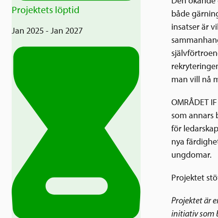
Den ökande g
Projektets löptid
både gärning
insatser är v
Jan 2025 - Jan 2027
sammanhang. 
självförtroe
rekryteringe
man vill nå 
OMRÅDET IF v
som annars be
för ledarskap
nya färdighet
ungdomar.
Projektet st
Projektet är e
initiativ som 