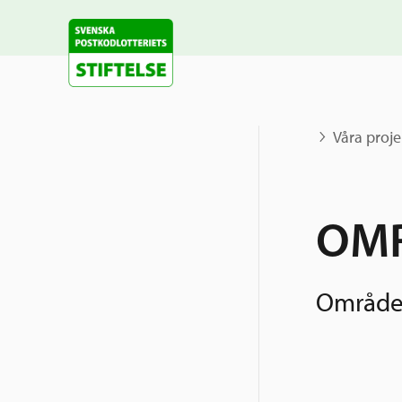
Våra proje
OMR
Området