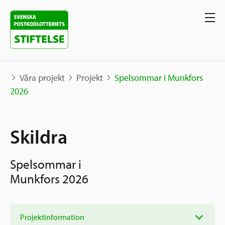
Våra projekt
Projekt
Spelsommar i Munkfors
2026
Våra projekt
Skildra
Projekt
Våra stöd
Karta
Spelsommar i
Berättelser
Sverige och övriga världen
Munkfors 2026
Sök stöd
Grannskapsinitiativet
Utlysningar
Ansök
Projektinformation
Samhällsentreprenörskap
Om oss