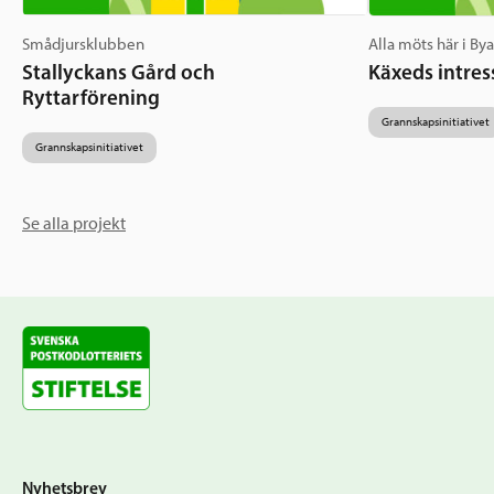
Smådjursklubben
Alla möts här i By
Stallyckans Gård och
Käxeds intres
Ryttarförening
Grannskapsinitiativet
Grannskapsinitiativet
Se alla projekt
Nyhetsbrev