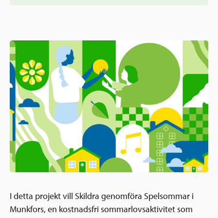
Ansökningsguide
Rekommendationer
Uppdrag
Frågor och svar
Hur vi arbetar
SV
Verksamhetsberättelser & årsredovisningar
Medarbetare & styrelse
Sverige och övriga världen
Kontakt
Pressrum
Grannskapsinitiativet
Nyheter & kalenderhändelser
Postkodlotteriet
I detta projekt vill Skildra genomföra Spelsommar i
Munkfors, en kostnadsfri sommarlovsaktivitet som