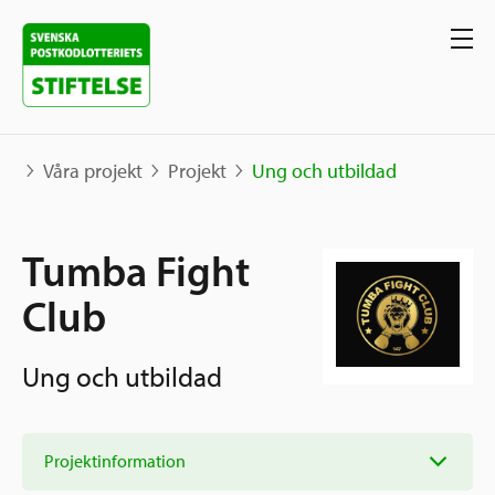
Våra projekt
Projekt
Ung och utbildad
Våra projekt
Tumba Fight
Projekt
Club
Våra stöd
Karta
Berättelser
Ung och utbildad
Sverige och övriga världen
Sök stöd
Grannskapsinitiativet
Utlysningar
Projektinformation
Ansök
Samhällsentreprenörskap
Om oss