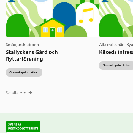
Smådjursklubben
Alla möts här i By
Stallyckans Gård och
Käxeds intres
Ryttarförening
Grannskapsinitiativet
Grannskapsinitiativet
Se alla projekt