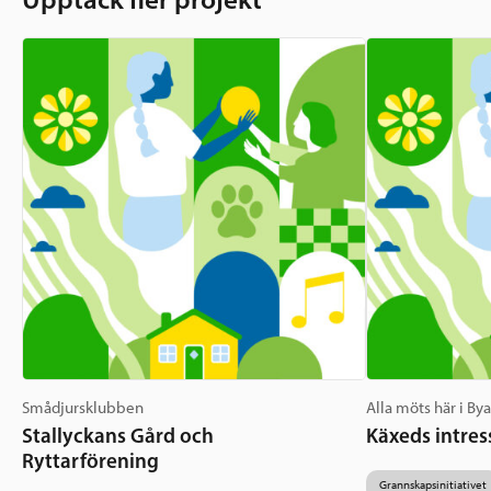
Smådjursklubben
Alla möts här i By
Stallyckans Gård och
Käxeds intres
Ryttarförening
Grannskapsinitiativet