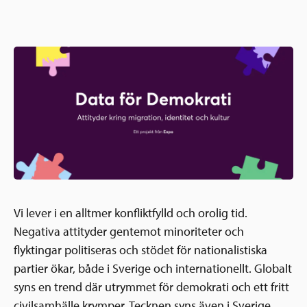
Ansökningsguide
Rekommendationer
Uppdrag
Frågor och svar
Hur vi arbetar
SV
Verksamhetsberättelser & årsredovisningar
Medarbetare & styrelse
Sverige och övriga världen
Kontakt
Pressrum
Grannskapsinitiativet
Nyheter & kalenderhändelser
Postkodlotteriet
Vi lever i en alltmer konfliktfylld och orolig tid.
Negativa attityder gentemot minoriteter och
flyktingar politiseras och stödet för nationalistiska
partier ökar, både i Sverige och internationellt. Globalt
syns en trend där utrymmet för demokrati och ett fritt
civilsamhälle krymper. Tecknen syns även i Sverige.