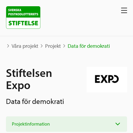
Våra projekt
Projekt
Data för demokrati
Våra projekt
Stiftelsen
Projekt
Expo
Våra stöd
Karta
Berättelser
Data för demokrati
Sverige och övriga världen
Sök stöd
Grannskapsinitiativet
Utlysningar
Projektinformation
Ansök
Samhällsentreprenörskap
Om oss