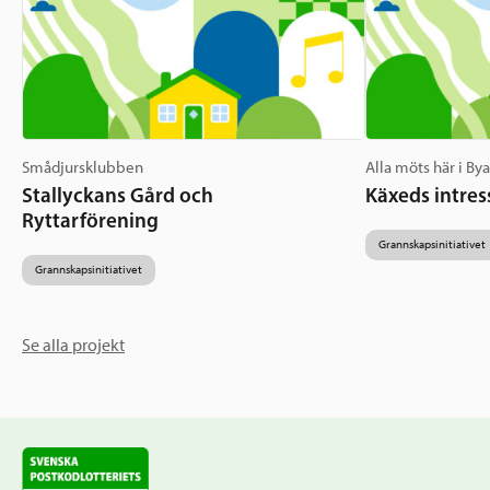
Smådjursklubben
Alla möts här i By
Stallyckans Gård och
Käxeds intres
Ryttarförening
Grannskapsinitiativet
Grannskapsinitiativet
Se alla projekt