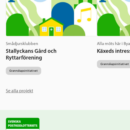
Smådjursklubben
Alla möts här i By
Stallyckans Gård och
Käxeds intres
Ryttarförening
Grannskapsinitiativet
Grannskapsinitiativet
Se alla projekt