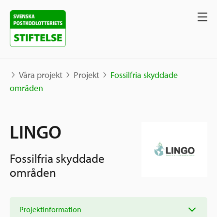
Våra projekt
Projekt
Fossilfria skyddade
områden
Våra projekt
LINGO
Projekt
Våra stöd
Karta
Fossilfria skyddade
Berättelser
Sverige och övriga världen
områden
Sök stöd
Grannskapsinitiativet
Utlysningar
Ansök
Projektinformation
Samhällsentreprenörskap
Om oss