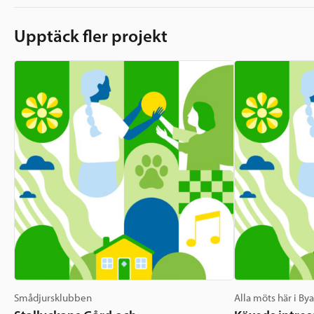
Upptäck fler projekt
Smådjursklubben
Alla möts här i By