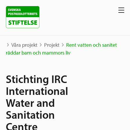
Våra projekt
Projekt
Rent vatten och sanitet
räddar barn och mammors liv
Våra projekt
Stichting IRC
Projekt
Våra stöd
Karta
International
Berättelser
Water and
Sverige och övriga världen
Sök stöd
Grannskapsinitiativet
Sanitation
Utlysningar
Ansök
Centre
Samhällsentreprenörskap
Om oss