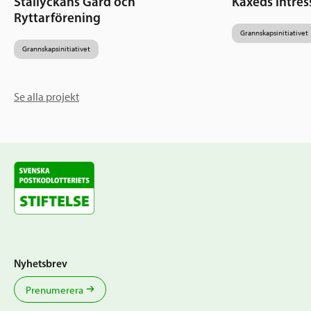
Stallyckans Gård och
Käxeds intres
Ryttarförening
Grannskapsinitiativet
Grannskapsinitiativet
Se alla projekt
Nyhetsbrev
Prenumerera