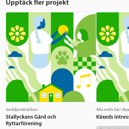
Upptäck fler projekt
Smådjursklubben
Alla möts här i By
Stallyckans Gård och
Käxeds intres
Ryttarförening