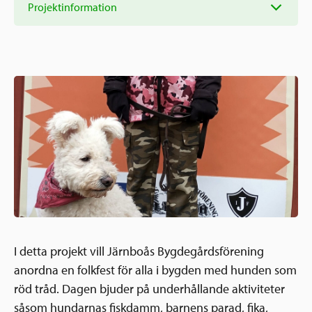
Ansökningsguide
Projektinformation
Rekommendationer
Uppdrag
Frågor och svar
Hur vi arbetar
SV
Verksamhetsberättelser & årsredovisningar
Medarbetare & styrelse
Sverige och övriga världen
Kontakt
Pressrum
Grannskapsinitiativet
Nyheter & kalenderhändelser
Postkodlotteriet
I detta projekt vill Järnboås Bygdegårdsförening
anordna en folkfest för alla i bygden med hunden som
röd tråd. Dagen bjuder på underhållande aktiviteter
såsom hundarnas fiskdamm, barnens parad, fika,