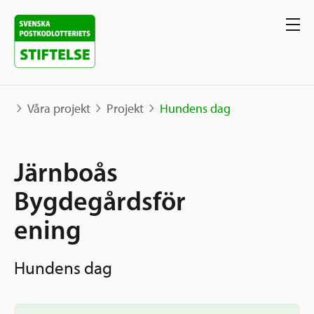
Våra projekt
Projekt
Hundens dag
Våra projekt
Järnboås
Projekt
Bygdegårdsför
Våra stöd
Karta
ening
Berättelser
Sverige och övriga världen
Sök stöd
Grannskapsinitiativet
Hundens dag
Utlysningar
Ansök
Samhällsentreprenörskap
Om oss