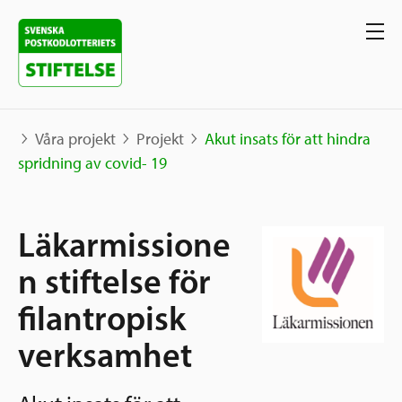
Våra projekt
Projekt
Akut insats för att hindra
spridning av covid- 19
Våra projekt
Läkarmissione
Projekt
Våra stöd
Karta
n stiftelse för
Berättelser
filantropisk
Sverige och övriga världen
Sök stöd
Grannskapsinitiativet
verksamhet
Utlysningar
Ansök
Samhällsentreprenörskap
Om oss