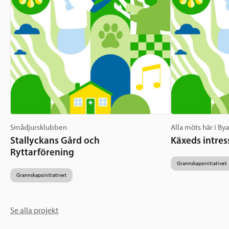
Smådjursklubben
Alla möts här i By
Stallyckans Gård och
Käxeds intres
Ryttarförening
Grannskapsinitiativet
Grannskapsinitiativet
Se alla projekt