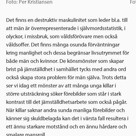
Foto: Per Kristiansen
Fo
Det finns en destruktiv maskulinitet som leder bl.a. till
att män är överrepresenterade i självmordsstatistik, i
olyckor, i missbruk, som våldsförövare men också
våldsoffer. Det finns många osunda förväntningar
kring manlighet och dessa begränsar livsutrymmet för
både män och kvinnor. De könsmönster som skapar
brist på jämställdhet i samhället tycks med andra ord
också skapa stora problem för män själva. Trots detta
ser vi idag ett mönster av att många unga killar i
större utsträckning söker förebilder som står i stark
kontrast till det jämställdhetsarbete som också pågår.
När killar saknar andra sunda manliga förebilder och
känner sig skuldbelagda kan det i värsta fall resultera i
ett ännu starkare motstånd och en ännu hårdare och
smalare mansroll.