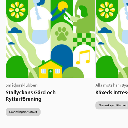
Smådjursklubben
Alla möts här i By
Stallyckans Gård och
Käxeds intres
Ryttarförening
Grannskapsinitiativet
Grannskapsinitiativet