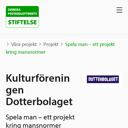
Våra projekt
Projekt
Spela man – ett projekt
kring mansnormer
Våra projekt
Kulturförenin
Projekt
Våra stöd
Karta
gen
Berättelser
Dotterbolaget
Sverige och övriga världen
Sök stöd
Grannskapsinitiativet
Spela man – ett projekt
Utlysningar
Ansök
kring mansnormer
Samhällsentreprenörskap
Om oss