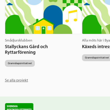
Smådjursklubben
Alla möts här i By
Stallyckans Gård och
Käxeds intres
Ryttarförening
Grannskapsinitiativet
Grannskapsinitiativet
Se alla projekt