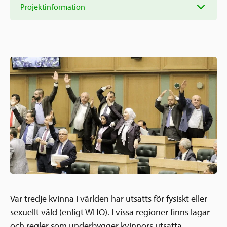
Ansökningsguide
Projektinformation
Rekommendationer
Uppdrag
Frågor och svar
Hur vi arbetar
SV
Verksamhetsberättelser & årsredovisningar
Medarbetare & styrelse
Sverige och övriga världen
Kontakt
Pressrum
Grannskapsinitiativet
Nyheter & kalenderhändelser
Postkodlotteriet
Var tredje kvinna i världen har utsatts för fysiskt eller
sexuellt våld (enligt WHO). I vissa regioner finns lagar
och regler som underbygger kvinnors utsatta