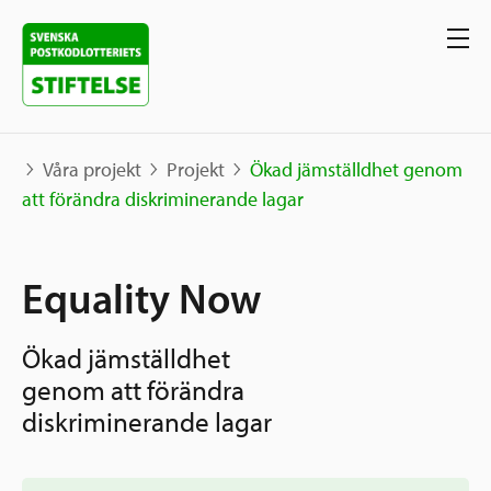
Våra projekt
Projekt
Ökad jämställdhet genom
att förändra diskriminerande lagar
Våra projekt
Equality Now
Projekt
Våra stöd
Karta
Ökad jämställdhet
Berättelser
Sverige och övriga världen
genom att förändra
Sök stöd
Grannskapsinitiativet
diskriminerande lagar
Utlysningar
Ansök
Samhällsentreprenörskap
Om oss