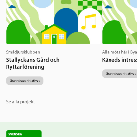
Smådjursklubben
Alla möts här i By
Stallyckans Gård och
Käxeds intres
Ryttarförening
Grannskapsinitiativet
Grannskapsinitiativet
Se alla projekt