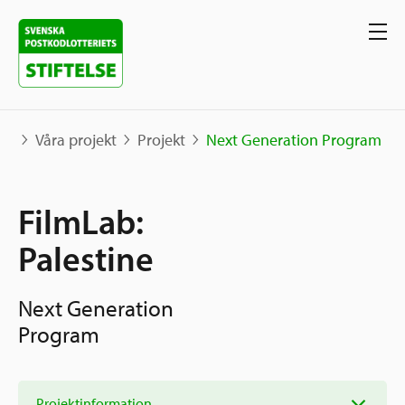
Våra projekt
Projekt
Next Generation Program
Våra projekt
FilmLab:
Projekt
Palestine
Våra stöd
Karta
Berättelser
Next Generation
Sverige och övriga världen
Program
Sök stöd
Grannskapsinitiativet
Utlysningar
Ansök
Samhällsentreprenörskap
Om oss
Projektinformation