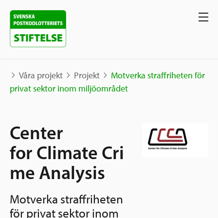
Våra projekt
Projekt
Motverka straffriheten för
privat sektor inom miljöområdet
Våra projekt
Center
Projekt
Våra stöd
Karta
for Climate Cri
Berättelser
me Analysis
Sverige och övriga världen
Sök stöd
Grannskapsinitiativet
Motverka straffriheten
Utlysningar
Ansök
för privat sektor inom
Samhällsentreprenörskap
Om oss