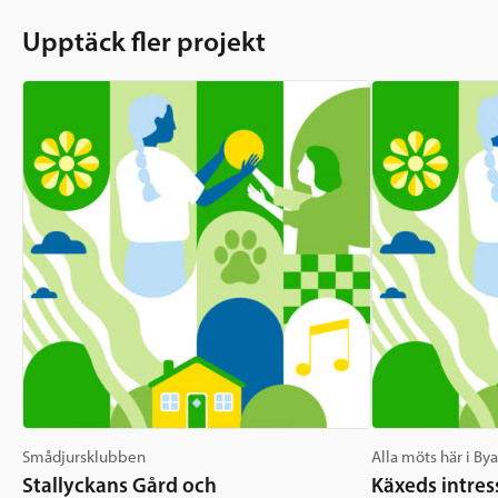
Upptäck fler projekt
Smådjursklubben
Alla möts här i By
Stallyckans Gård och
Käxeds intres