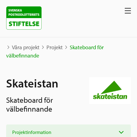
Våra projekt
Projekt
Skateboard för
välbefinnande
Våra projekt
Skateistan
Projekt
Våra stöd
Karta
Skateboard för
Berättelser
Sverige och övriga världen
välbefinnande
Sök stöd
Grannskapsinitiativet
Utlysningar
Ansök
Projektinformation
Samhällsentreprenörskap
Om oss