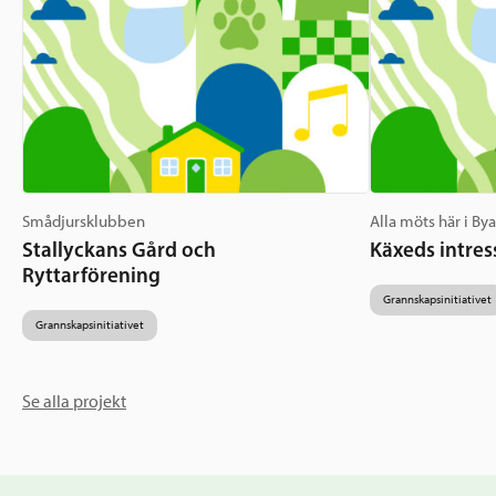
Smådjursklubben
Alla möts här i By
Stallyckans Gård och
Käxeds intres
Ryttarförening
Grannskapsinitiativet
Grannskapsinitiativet
Se alla projekt