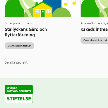
Smådjursklubben
Alla möts här i By
Stallyckans Gård och
Käxeds intres
Ryttarförening
Grannskapsinitiativet
Grannskapsinitiativet
Se alla projekt