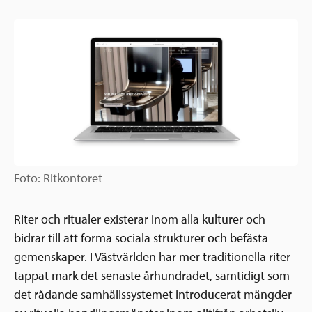
Ansökningsguide
Rekommendationer
Uppdrag
Frågor och svar
Hur vi arbetar
SV
Verksamhetsberättelser & årsredovisningar
Medarbetare & styrelse
Sverige och övriga världen
Kontakt
Pressrum
Grannskapsinitiativet
Nyheter & kalenderhändelser
Foto: Ritkontoret
Postkodlotteriet
Riter och ritualer existerar inom alla kulturer och
bidrar till att forma sociala strukturer och befästa
gemenskaper. I Västvärlden har mer traditionella riter
tappat mark det senaste århundradet, samtidigt som
det rådande samhällssystemet introducerat mängder