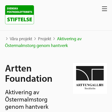
Våra projekt
Projekt
Aktivering av
Östermalmstorg genom hantverk
Våra projekt
Artten
Projekt
Våra stöd
Karta
Foundation
Berättelser
Sverige och övriga världen
Aktivering av
Sök stöd
Grannskapsinitiativet
Östermalmstorg
Utlysningar
Ansök
genom hantverk
Samhällsentreprenörskap
Om oss