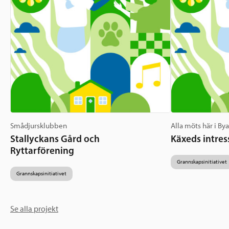
Smådjursklubben
Alla möts här i By
Stallyckans Gård och
Käxeds intres
Ryttarförening
Grannskapsinitiativet
Grannskapsinitiativet
Se alla projekt