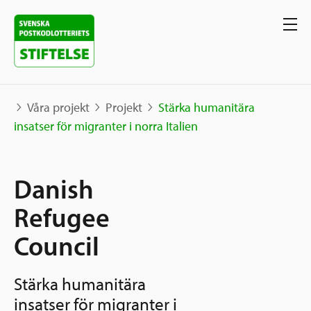
Våra projekt
Projekt
Stärka humanitära
insatser för migranter i norra Italien
Våra projekt
Danish
Projekt
Våra stöd
Karta
Refugee
Berättelser
Council
Sverige och övriga världen
Sök stöd
Grannskapsinitiativet
Stärka humanitära
Utlysningar
Ansök
insatser för migranter i
Samhällsentreprenörskap
Om oss