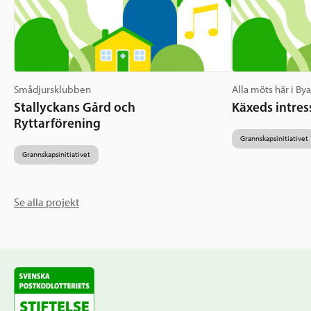
Smådjursklubben
Alla möts här i By
Stallyckans Gård och
Käxeds intres
Ryttarförening
Grannskapsinitiativet
Grannskapsinitiativet
Se alla projekt