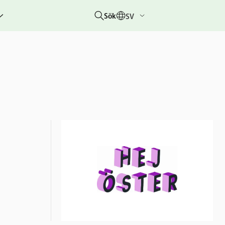
Sök
SV
g
rbetar
er
hetsberättelser
dovisningar
etare &
 övriga
um
 &
rhändelser
nitiativet
lotteriet