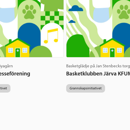
 Byagårn
Basketglädje på Jan Stenbecks tor
esseförening
Basketklubben Järva KFU
tivet
Grannskapsinitiativet