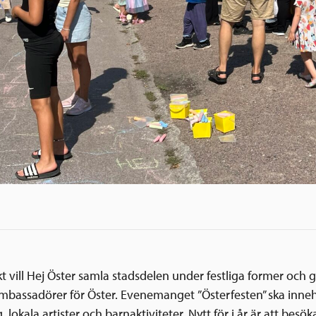
kt vill Hej Öster samla stadsdelen under festliga former och 
ambassadörer för Öster. Evenemanget ”Österfesten” ska innehå
 lokala artister och barnaktiviteter. Nytt för i år är att besö