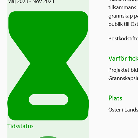
Maj 2023 - Nov 2023
tillsammans 
grannskap på
publik till Ö
Postkodstifte
Varför fic
Projektet bid
Grannskapsin
Plats
Öster i Land
Tidsstatus