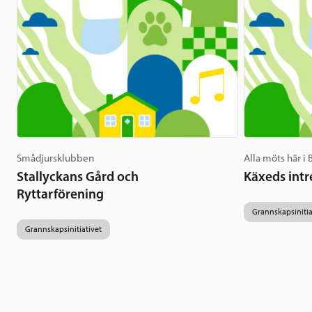
Smådjursklubben
Alla möts här i
Stallyckans Gård och
Käxeds intr
Ryttarförening
Grannskapsinitia
Grannskapsinitiativet