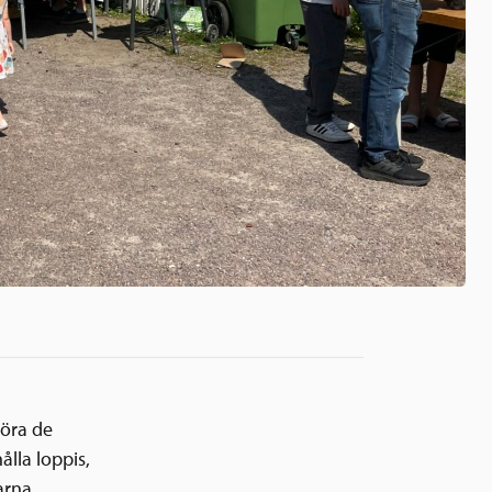
göra de
lla loppis,
karna