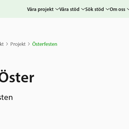
Våra projekt
Våra stöd
Sök stöd
Om oss
Projekt
Sverige och övriga
Ansök
Uppdra
världen
Karta
Ansökningsguide
Hur vi a
kt
Projekt
Österfesten
Grannskapsinitiativet
Berättelser
Rekommendation
Verksam
Utlysningar
& årsre
Frågor och svar
Samhällsentreprenörskap
Medarb
Öster
styrelse
Kontakt
Sverige och
världen
Pressr
sten
Nyheter
kalende
Grannskapsi
Postkod